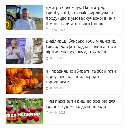
Дмитро Соломчук: Наші аграрії
єдині у світі, хто вміє вирощувати
продукцію в умовах сучасної війни
й може навчити цього інших
13.02.2026
Виділивши близько $500 мільйонів,
Говард Баффет надалі залишається
вірним своєму шляху в Україні
09.12.2023
Як правильно збирати та зберігати
гарбузове насіння: поради
городникам
09.09.2023
Чим підживити вишню весною для
кращого урожаю: дієві поради
04.04.2023