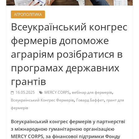
АГРОПОЛІТИКА
Всеукраїнський конгрес
фермерів допоможе
аграріям розібратися в
програмах державних
грантів
,
,
16.05.2025
MERCY CORPS
вебінар для фермерів
,
,
Всеукраїнський Конгрес Фермерів
Говард Баффет
грант для
фермерів
Всеукраїнський конгрес фермерів у партнерстві
з міжнародною гуманітарною організацією
MERCY CORPS, за фінансової підтримки Фонду