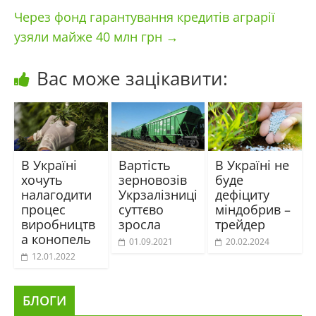
Через фонд гарантування кредитів аграрії
узяли майже 40 млн грн
→
Вас може зацікавити:
В Україні
Вартість
В Україні не
хочуть
зерновозів
буде
налагодити
Укрзалізниці
дефіциту
процес
суттєво
міндобрив –
виробництв
зросла
трейдер
а конопель
01.09.2021
20.02.2024
12.01.2022
БЛОГИ