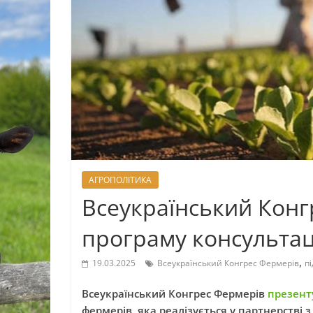
АГРОПОЛІТИКА
Всеукраїнський Конг
програму консультац
,
19.03.2025
Всеукраїнський Конгрес Фермерів
п
Всеукраїнський Конгрес Фермерів
презент
фермерів, яка реалізується у партнерстві