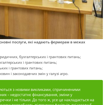
сновні послуги, які надають фермерам в межах
юридичних, бухгалтерських і грантових питань;
хгалтерських і грантових питань;
ьких і грантових питань;
вин і законодавчих змін у галузі агро.
вхуються з новими викликами, спричиненими
их – недостатнє фінансування, зміни у
речки і не тільки. До того ж, усе це накладається на