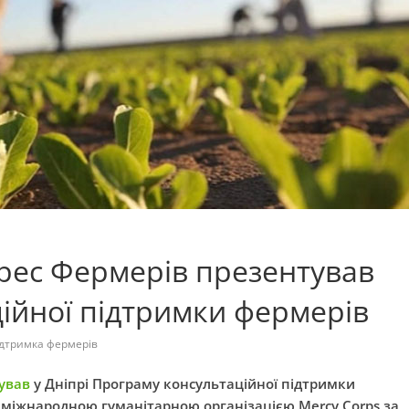
рес Фермерів презентував
ійної підтримки фермерів
ідтримка фермерів
ував
у Дніпрі Програму консультаційної підтримки
 з міжнародною гуманітарною організацією Mercy Corps за