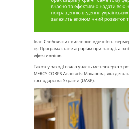
брак кадрів у країні. Саме тому ф
вчасно та ефективно надати всю 
покращенню ведення українських г
залежить економічний розвиток та
Іван Слободяник висловив вдячність фермера
ця Програма стане аграріям при нагоді, а їх
ефективніше.
Також у заході взяла участь менеджерка з р
MERCY CORPS Анастасія Макарова, яка детал
господарства України (UASP).