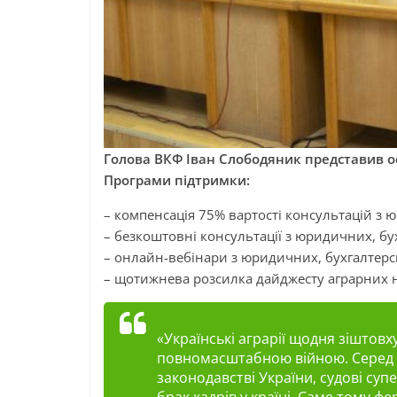
Голова ВКФ Іван Слободяник представив о
Програми підтримки:
– компенсація 75% вартості консультацій з 
– безкоштовні консультації з юридичних, бу
– онлайн-вебінари з юридичних, бухгалтерс
– щотижнева розсилка дайджесту аграрних но
«Українські аграрії щодня зішто
повномасштабною війною. Серед н
законодавстві України, судові супе