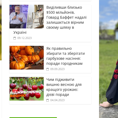
Виділивши близько
$500 мільйонів,
Говард Баффет надалі
залишається вірним
своєму шляху в
Україні
09.12.2023
Як правильно
збирати та зберігати
гарбузове насіння:
поради городникам
09.09.2023
Чим підживити
вишню весною для
кращого урожаю:
дієві поради
04.04.2023