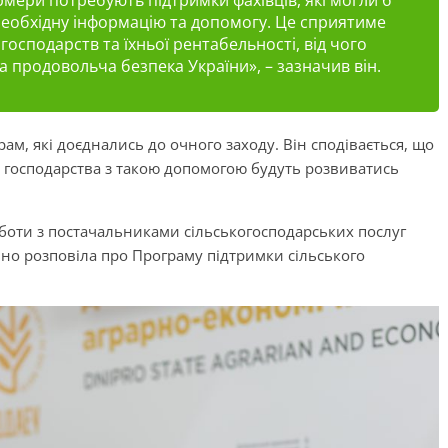
ермери потребують підтримки фахівців, які могли б
необхідну інформацію та допомогу. Це сприятиме
осподарств та їхньої рентабельності, від чого
 продовольча безпека України», – зазначив він.
м, які доєднались до очного заходу. Він сподівається, що
ні господарства з такою допомогою будуть розвиватись
оботи з постачальниками сільськогосподарських послуг
ьно розповіла про Програму підтримки сільського