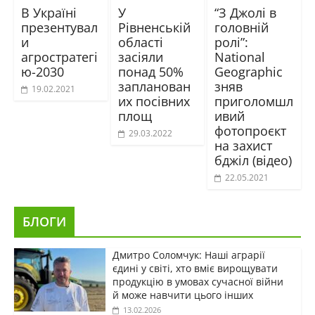
В Україні
У
“З Джолі в
презентувал
Рівненській
головній
и
області
ролі”:
агростратегі
засіяли
National
ю-2030
понад 50%
Geographic
запланован
зняв
19.02.2021
их посівних
приголомшл
площ
ивий
фотопроєкт
29.03.2022
на захист
бджіл (відео)
22.05.2021
БЛОГИ
Дмитро Соломчук: Наші аграрії
єдині у світі, хто вміє вирощувати
продукцію в умовах сучасної війни
й може навчити цього інших
13.02.2026