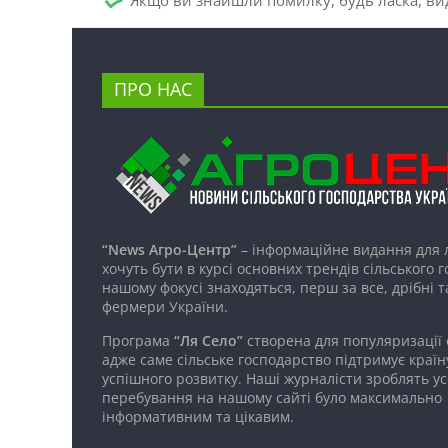
ПРО НАС
“News Агро-Центр”
– інформаційне видання для 
хочуть бути в курсі основних трендів сільського 
нашому фокусі знаходяться, перш за все, дрібні т
фермери України.
Програма
“Ля Село”
створена для популяризації
адже саме сільське господарство підтримує країн
успішного розвитку. Наші журналісти зроблять ус
перебування на нашому сайті було максимально
інформативним та цікавим.