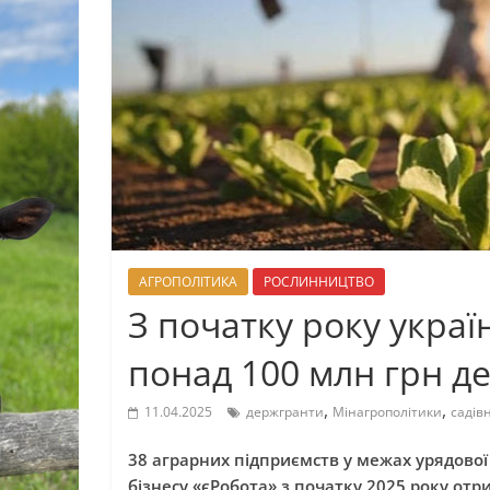
АГРОПОЛІТИКА
РОСЛИННИЦТВО
З початку року украї
понад 100 млн грн д
,
,
11.04.2025
держгранти
Мінагрополітики
садів
38 аграрних підприємств у межах урядової
бізнесу «єРобота» з початку 2025 року отр