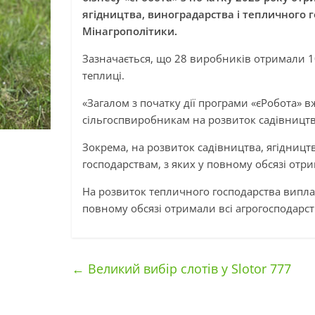
ягідництва, виноградарства і тепличного 
Мінагрополітики.
Зазначається, що 28 виробників отримали 10
теплиці.
«Загалом з початку дії програми «єРобота» 
сільгоспвиробникам на розвиток садівництва
Зокрема, на розвиток садівництва, ягідницт
господарствам, з яких у повному обсязі отр
На розвиток тепличного господарства випла
повному обсязі отримали всі агрогосподарст
←
Великий вибір слотів у Slotor 777