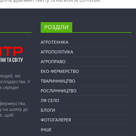
РОЗДІЛИ
АГРОТЕХНІКА
АГРОПОЛІТИКА
АГРОПРАВО
ЕКО-ФЕРМЕРСТВО
людей, які
ТВАРИННИЦТВО
господарства. У
а середні
РОСЛИННИЦТВО
ЛЯ СЕЛО
 фермерства,
у на шляху до
БЛОГИ
е, щоб
ФОТОГАЛЕРЕЯ
ІНШЕ