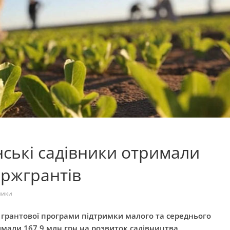
нські садівники отримали
ержгрантів
ники
 грантової програми підтримки малого та середнього
имали 167,9 млн грн на розвиток садівництва,