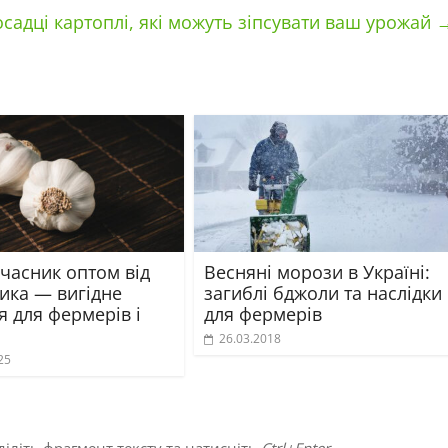
садці картоплі, які можуть зіпсувати ваш урожай
часник оптом від
Весняні морози в Україні:
ика — вигідне
загиблі бджоли та наслідки
 для фермерів і
для фермерів
26.03.2018
25
іліть фрагмент тексту та натисніть
Ctrl+Enter
.