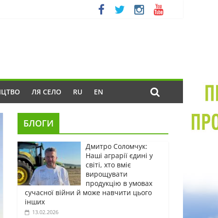
ИЦТВО
ЛЯ СЕЛО
RU
EN
БЛОГИ
Дмитро Соломчук:
Наші аграрії єдині у
світі, хто вміє
вирощувати
продукцію в умовах
сучасної війни й може навчити цього
інших
13.02.2026