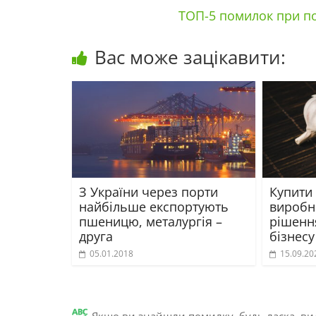
ТОП-5 помилок при по
Вас може зацікавити:
З України через порти
Купити 
найбільше експортують
виробн
пшеницю, металургія –
рішення
друга
бізнесу
05.01.2018
15.09.20
Якщо ви знайшли помилку, будь ласка, вид