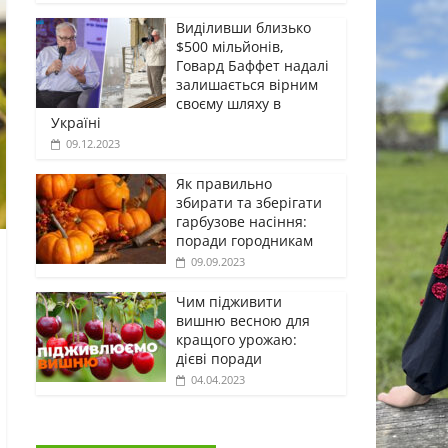
Виділивши близько
$500 мільйонів,
Говард Баффет надалі
залишається вірним
своєму шляху в
Україні
09.12.2023
Як правильно
збирати та зберігати
гарбузове насіння:
поради городникам
09.09.2023
Чим підживити
вишню весною для
кращого урожаю:
дієві поради
04.04.2023