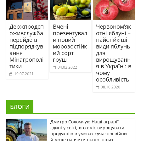
Держпродсп
Вчені
Червоном’як
оживслужба
презентувал
отні яблуні –
перейде в
и новий
найстійкіші
підпорядкув
морозостійк
види яблунь
ання
ий сорт
для
Мінагрополі
груш
вирощуванн
тики
я в Україні: в
04.02.2022
чому
19.07.2021
особливість
08.10.2020
БЛОГИ
Дмитро Соломчук: Наші аграрії
єдині у світі, хто вміє вирощувати
продукцію в умовах сучасної війни
й може навчити цього інших