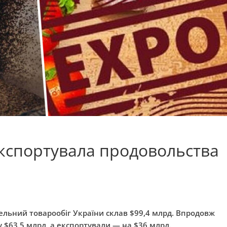
 експортувала продовольства
ельний товарообіг України склав $99,4 млрд. Впродовж
у $63,5 млрд, а експортували — на $36 млрд.