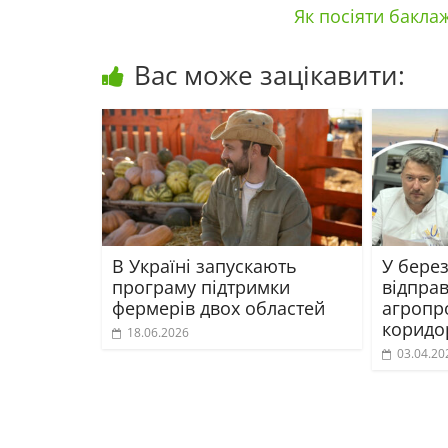
Як посіяти бакла
Вас може зацікавити:
В Україні запускають
У берез
програму підтримки
відправ
фермерів двох областей
агропр
коридо
18.06.2026
03.04.20