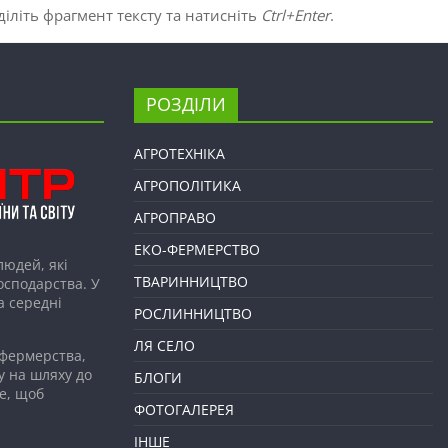
іліть фрагмент тексту та натисніть
Ctrl+Enter
.
РОЗДІЛИ
АГРОТЕХНІКА
АГРОПОЛІТИКА
АГРОПРАВО
ЕКО-ФЕРМЕРСТВО
людей, які
ТВАРИННИЦТВО
господарства. У
а середні
РОСЛИННИЦТВО
ЛЯ СЕЛО
 фермерства,
у на шляху до
БЛОГИ
е, щоб
ФОТОГАЛЕРЕЯ
ІНШЕ