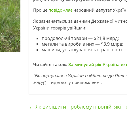
Про це
повідомляє
народний депутат Украї
Як зазначається, за даними Державної митно
України товарів увійшли:
продовольчі товари — $21,8 млрд;
метали та вироби з них — $3,9 млрд;
машини, устаткування та транспорт —
Читайте також:
За минулий рік Україна ек
“Експортували з України найбільше до Польщ
млрд”
, – йдеться у повідомленні.
←
Як вирішити проблему півоній, які не