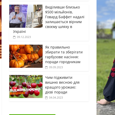
Виділивши близько
$500 мільйонів,
Говард Баффет надалі
залишається вірним
своєму шляху в
Україні
09.12.2023
Як правильно
збирати та зберігати
гарбузове насіння:
поради городникам
09.09.2023
Чим підживити
вишню весною для
кращого урожаю:
дієві поради
04.04.2023