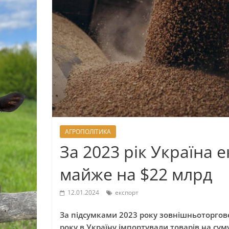
АГРОПОЛІТИКА
За 2023 рік Україна
майже на $22 млрд
12.01.2024
експорт
За підсумками 2023 року зовнішньоторгов
року в Україну імпортували товарів на сум