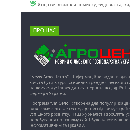
Якщо ви знайшли помилку, будь ласка, вид
ПРО НАС
“News Агро-Центр”
– інформаційне видання для 
хочуть бути в курсі основних трендів сільського 
нашому фокусі знаходяться, перш за все, дрібні т
фермери України.
Програма
“Ля Село”
створена для популяризації
адже саме сільське господарство підтримує країн
успішного розвитку. Наші журналісти зроблять ус
перебування на нашому сайті було максимально
інформативним та цікавим.