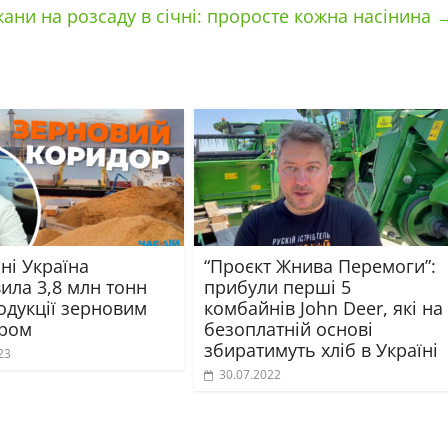
жани на розсаду в січні: проросте кожна насінина
ні Україна
“Проєкт Жнива Перемоги”:
ила 3,8 млн тонн
прибули перші 5
одукції зерновим
комбайнів John Deer, які на
ром
безоплатній основі
збиратимуть хліб в Україні
23
30.07.2022