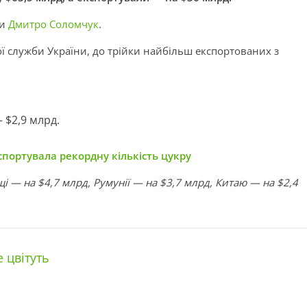
ни
Дмитро Соломчук
.
ї служби України, до трійки найбільш експортованих з
 $2,9 млрд.
спортувала рекордну кількість цукру
і — на $4,7 млрд, Румунії — на $3,7 млрд, Китаю — на $2,4
 цвітуть