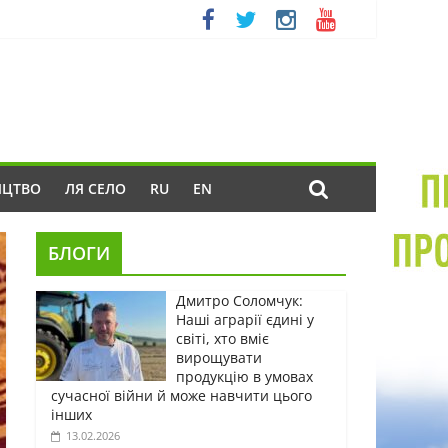
ИЦТВО
ЛЯ СЕЛО
RU
EN
БЛОГИ
Дмитро Соломчук:
Наші аграрії єдині у
світі, хто вміє
вирощувати
продукцію в умовах
сучасної війни й може навчити цього
інших
13.02.2026