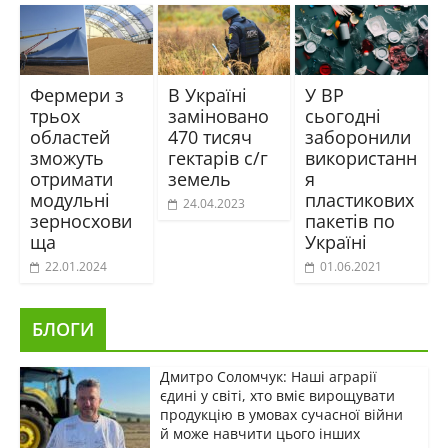
Фермери з
В Україні
У ВР
трьох
заміновано
сьогодні
областей
470 тисяч
заборонили
зможуть
гектарів с/г
використанн
отримати
земель
я
модульні
пластикових
24.04.2023
зерносхови
пакетів по
ща
Україні
22.01.2024
01.06.2021
БЛОГИ
Дмитро Соломчук: Наші аграрії
єдині у світі, хто вміє вирощувати
продукцію в умовах сучасної війни
й може навчити цього інших