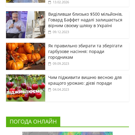
13.02.2026
Виділивши близько $500 мільйонів,
Говард Баффет надалі залишається
вірним своєму шляху в Україні
09.12.2023
Як правильно збирати та зберігати
гарбузове насіння: поради
городникам
09.09.2023
Чим підживити вишню весною для
кращого урожаю: дієві поради
04.04.2023
ПОГОДА ОНЛАЙН