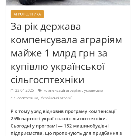
АГРОПОЛІТИКА
За рік держава
компенсувала аграріям
майже 1 млрд грн за
купівлю української
сільгосптехніки
,
23.04.2025
компенсації аграріям
українська
,
сільгосптехніка
Українські аграрії
Рік тому уряд відновив програму компенсації
25% вартості української сільгосптехніки.
Сьогодні у програмі — 152 машинобудівні
підприємства, що пропонують для придбання з