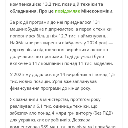
компенсацією 13,2 тис. позицій техніки та
обладнання. Про це
повідомляє
Мінекономіки.
За рік дії програми до неї приєдналося 131
машинобудівне підприємство, а перелік техніки
поповнився більш ніж 12,7 тис. найменувань.
Найбільше розширення відбулося у 2024 році —
одразу після відновлення виробники активно
долучалися до програми. Тоді до участі було
включено 117 компаній і понад 11 тис. моделей.
У 2025-му додалось ще 14 виробників і понад 1,5
тис. нових позицій. Уряд вже запланував
фінансування програми до кінця року.
Як зазначили в міністерстві, протягом року
реалізували 6,1 тис. одиниць техніки, що
забезпечило понад 4 млрд грн виторгу (без ПДВ)
для українських виробників. Держава
компенсувала 989 млн грн аграріям, які придбали