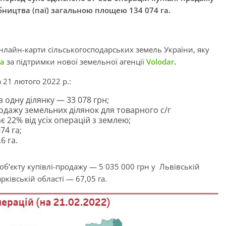
бництва (паї) загальною площею 134 074 га.
онлайн-карти сільськогосподарських земель України, яку
ua
за підтримки нової земельної агенції
Volodar
.
 21 лютого 2022 р.:
 одну ділянку — 33 078 грн;
родажу земельних ділянок для товарного с/г
є 22% від усіх операцій з землею;
74 га;
6 га.
’єкту купівлі-продажу — 5 035 000 грн у Львівській
рківській області — 67,05 га.