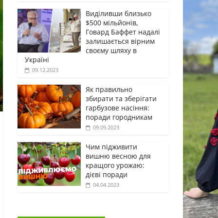
Виділивши близько
$500 мільйонів,
Говард Баффет надалі
залишається вірним
своєму шляху в
Україні
09.12.2023
Як правильно
збирати та зберігати
гарбузове насіння:
поради городникам
09.09.2023
Чим підживити
вишню весною для
кращого урожаю:
дієві поради
04.04.2023