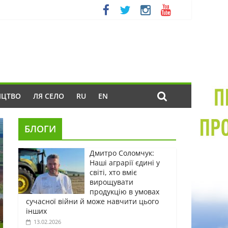
ИЦТВО
ЛЯ СЕЛО
RU
EN
БЛОГИ
Дмитро Соломчук:
Наші аграрії єдині у
світі, хто вміє
вирощувати
продукцію в умовах
сучасної війни й може навчити цього
інших
13.02.2026