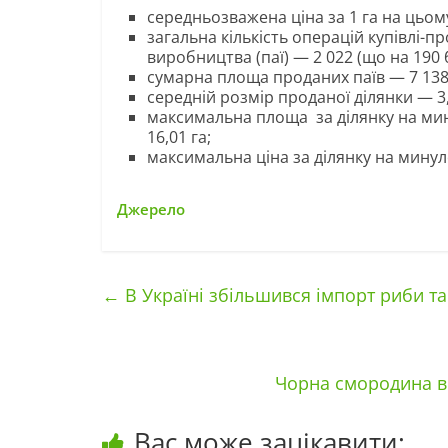
середньозважена ціна за 1 га на цьому
загальна кількість операцій купівлі-п
виробництва (паї) — 2 022 (що на 190 
сумарна площа проданих паїв — 7 138 
середній розмір проданої ділянки — 3,
максимальна площа за ділянку на мину
16,01 га;
максимальна ціна за ділянку на минул
Джерело
←
В Україні збільшився імпорт риби т
Чорна смородина в 
Вас може зацікавити: