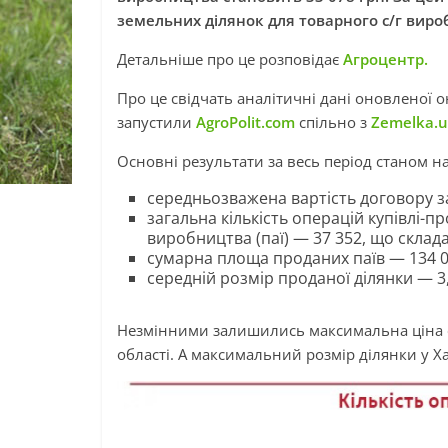
земельних ділянок для товарного с/г виро
Детальніше про це розповідає
Агроцентр.
Про це свідчать аналітичні дані оновленої 
запустили
AgroPolit.com
спільно з
Zemelka.
Основні результати за весь період станом на
середньозважена вартість договору за
загальна кількість операцій купівлі-п
виробництва (паї) — 37 352, що склада
сумарна площа проданих паїв — 134 0
середній розмір проданої ділянки — 3,
Незмінними залишились максимальна ціна об
області. А максимальний розмір ділянки у Ха