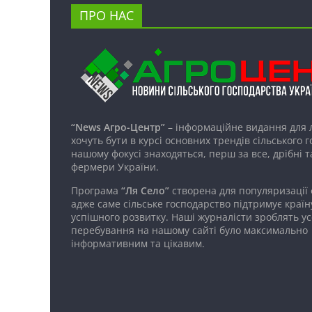
ПРО НАС
“News Агро-Центр”
– інформаційне видання для 
хочуть бути в курсі основних трендів сільського 
нашому фокусі знаходяться, перш за все, дрібні т
фермери України.
Програма
“Ля Село”
створена для популяризації
адже саме сільське господарство підтримує країн
успішного розвитку. Наші журналісти зроблять ус
перебування на нашому сайті було максимально
інформативним та цікавим.