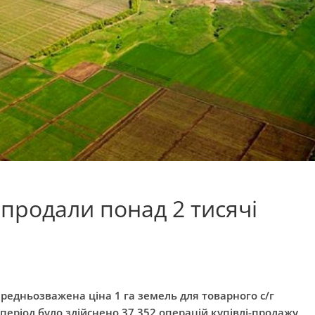
 продали понад 2 тисячі
ередньозважена ціна 1 га земель для товарного с/г
період було здійснено 37 352 операцій купівлі-продажу