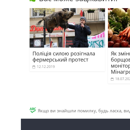
Поліція силою розігнала
Як змін
фермерський протест
борщов
моніто
12.12.2019
Мінагр
18.07.20
Якщо ви знайшли помилку, будь ласка, вид