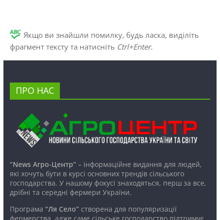
Якщо ви знайшли помилку, будь ласка, виділіть
фрагмент тексту та натисніть
Ctrl+Enter
.
ПРО НАС
“News Агро-Центр”
– інформаційне видання для людей,
які хочуть бути в курсі основних трендів сільського
господарства. У нашому фокусі знаходяться, перш за все,
дрібні та середні фермери України.
Програма
“Ля Село”
створена для популяризації
фермерства, адже саме сільське господарство підтримує