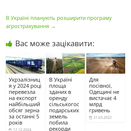
В Україні планують розширити програму
агрострахування
→
Вас може зацікавити:
Укрзалізниц
В Україні
Для
я у 2024 році
площа
посівної,
перевезла
зданих в
Одещині не
на експорт
оренду
вистачає 4
найбільший
сільськогос
млрд
обсяг зерна
подарських
гривень
за останні 5
земель
21.03.2022
років
побила
рекорди
17.12.2024