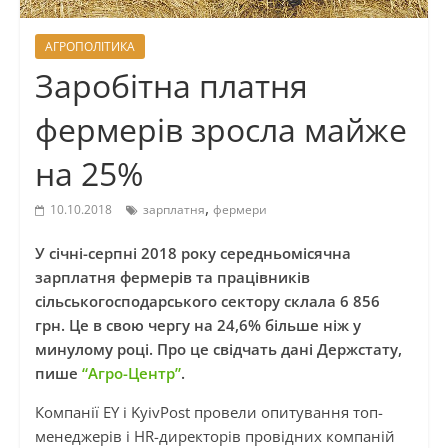
АГРОПОЛІТИКА
Заробітна платня
фермерів зросла майже
на 25%
,
10.10.2018
зарплатня
фермери
У січні-серпні 2018 року середньомісячна
зарплатня фермерів та працівників
сільськогосподарського сектору склала 6 856
грн. Це в свою чергу на 24,6% більше ніж у
минулому році. Про це свідчать дані Держстату,
пише
“Агро-Центр”
.
Компанії EY і KyivPost провели опитування топ-
менеджерів і HR-директорів провідних компаній