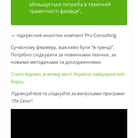
збільшується потреба в технічній
грамотності фахівця”,
— підкреслив аналітик компанії Pro-Consulting.
Сучасному фермеру, важливо бути “в тренді”.
Потрібно слідкувати за новинками техніки, за
новими методиками та дослідженнями.
Стало відомо, в якому місті України найдорожчий
борщ
Підписуйтеся та слідкуйте за випусками програми
“Ля Село”: