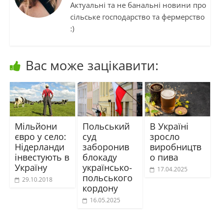
Актуальні та не банальні новини про
сільське господарство та фермерство
:)
Вас може зацікавити:
Мільйони
Польський
В Україні
євро у село:
суд
зросло
Нідерланди
заборонив
виробництв
інвестують в
блокаду
о пива
Україну
українсько-
17.04.2025
польського
29.10.2018
кордону
16.05.2025