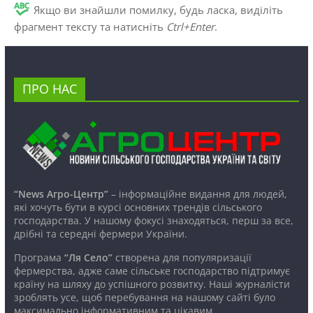
Якщо ви знайшли помилку, будь ласка, виділіть
фрагмент тексту та натисніть
Ctrl+Enter
.
ПРО НАС
“News Агро-Центр”
– інформаційне видання для людей,
які хочуть бути в курсі основних трендів сільського
господарства. У нашому фокусі знаходяться, перш за все,
дрібні та середні фермери України.
Програма
“Ля Село”
створена для популяризації
фермерства, адже саме сільське господарство підтримує
країну на шляху до успішного розвитку. Наші журналісти
зроблять усе, щоб перебування на нашому сайті було
максимально інформативним та цікавим.