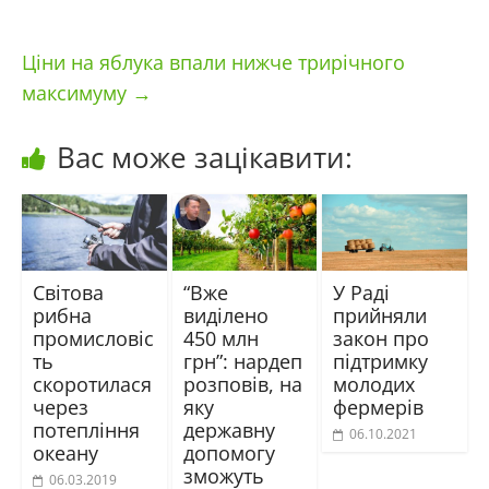
Ціни на яблука впали нижче трирічного
максимуму
→
Вас може зацікавити:
Світова
“Вже
У Раді
рибна
виділено
прийняли
промисловіс
450 млн
закон про
ть
грн”: нардеп
підтримку
скоротилася
розповів, на
молодих
через
яку
фермерів
потепління
державну
06.10.2021
океану
допомогу
зможуть
06.03.2019