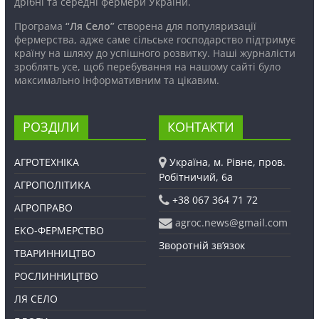
дрібні та середні фермери України.
Програма
“Ля Село”
створена для популяризації
фермерства, адже саме сільське господарство підтримує
країну на шляху до успішного розвитку. Наші журналісти
зроблять усе, щоб перебування на нашому сайті було
максимально інформативним та цікавим.
РОЗДІЛИ
КОНТАКТИ
АГРОТЕХНІКА
Україна, м. Рівне, пров.
Робітничий, 6а
АГРОПОЛІТИКА
+38 067 364 71 72
АГРОПРАВО
agroc.news@gmail.com
ЕКО-ФЕРМЕРСТВО
Зворотній зв’язок
ТВАРИННИЦТВО
РОСЛИННИЦТВО
ЛЯ СЕЛО