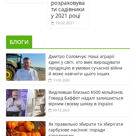
розраховува
ти садівники
у 2021 році
19.02.2021
БЛОГИ
Дмитро Соломчук: Наші аграрії
єдині у світі, хто вміє вирощувати
продукцію в умовах сучасної війни
й може навчити цього інших
13.02.2026
Виділивши близько $500 мільйонів,
Говард Баффет надалі залишається
вірним своєму шляху в Україні
09.12.2023
Як правильно збирати та зберігати
гарбузове насіння: поради
городникам