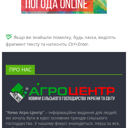
Якщо ви знайшли помилку, будь ласка, виділіть
фрагмент тексту та натисніть
Ctrl+Enter
.
ПРО НАС
“News Агро-Центр”
– інформаційне видання для людей,
які хочуть бути в курсі основних трендів сільського
господарства. У нашому фокусі знаходяться, перш за все,