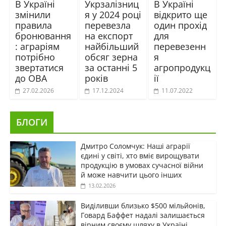
В Україні
Укрзалізниц
В Україні
змінили
я у 2024 році
відкрито ще
правила
перевезла
один прохід
бронювання
на експорт
для
: аграріям
найбільший
перевезенн
потрібно
обсяг зерна
я
звертатися
за останні 5
агропродукц
до ОВА
років
ії
27.02.2026
17.12.2024
11.07.2022
БЛОГИ
Дмитро Соломчук: Наші аграрії
єдині у світі, хто вміє вирощувати
продукцію в умовах сучасної війни
й може навчити цього інших
13.02.2026
Виділивши близько $500 мільйонів,
Говард Баффет надалі залишається
вірним своєму шляху в Україні