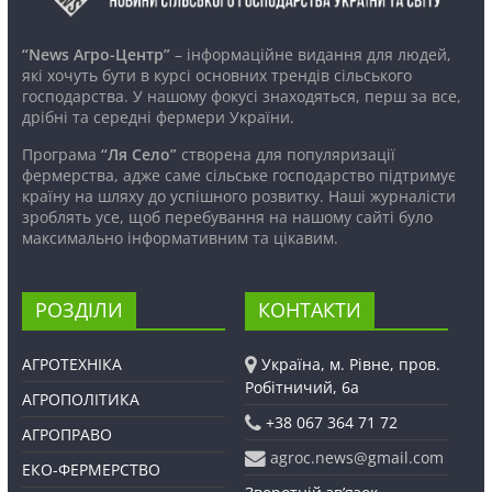
“News Агро-Центр”
– інформаційне видання для людей,
які хочуть бути в курсі основних трендів сільського
господарства. У нашому фокусі знаходяться, перш за все,
дрібні та середні фермери України.
Програма
“Ля Село”
створена для популяризації
фермерства, адже саме сільське господарство підтримує
країну на шляху до успішного розвитку. Наші журналісти
зроблять усе, щоб перебування на нашому сайті було
максимально інформативним та цікавим.
РОЗДІЛИ
КОНТАКТИ
АГРОТЕХНІКА
Україна, м. Рівне, пров.
Робітничий, 6а
АГРОПОЛІТИКА
+38 067 364 71 72
АГРОПРАВО
agroc.news@gmail.com
ЕКО-ФЕРМЕРСТВО