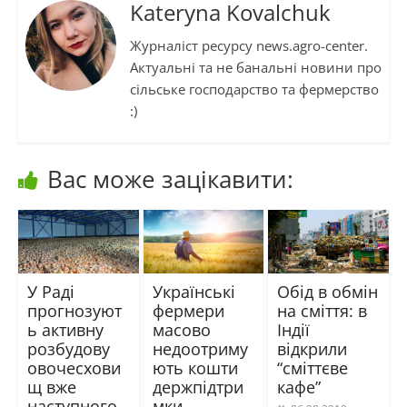
Kateryna Kovalchuk
Журналіст ресурсу news.agro-center.
Актуальні та не банальні новини про
сільське господарство та фермерство
:)
Вас може зацікавити:
У Раді
Українські
Обід в обмін
прогнозуют
фермери
на сміття: в
ь активну
масово
Індії
розбудову
недоотриму
відкрили
овочесхови
ють кошти
“сміттєве
щ вже
держпідтри
кафе”
наступного
мки