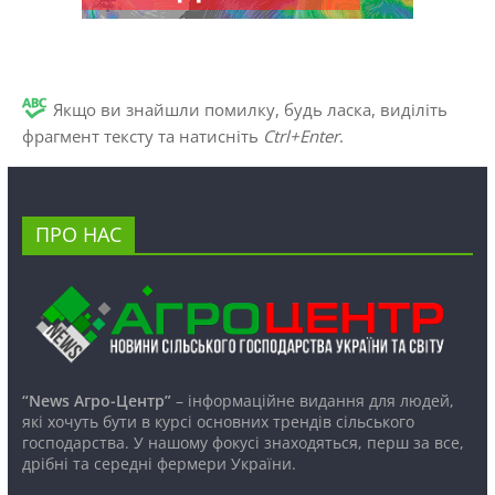
Якщо ви знайшли помилку, будь ласка, виділіть
фрагмент тексту та натисніть
Ctrl+Enter
.
ПРО НАС
“News Агро-Центр”
– інформаційне видання для людей,
які хочуть бути в курсі основних трендів сільського
господарства. У нашому фокусі знаходяться, перш за все,
дрібні та середні фермери України.