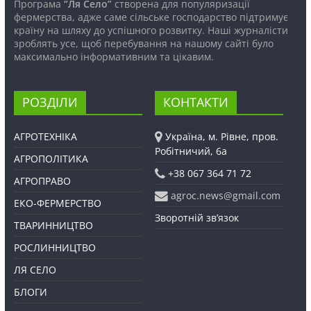
Програма
“Ля Село”
створена для популяризації
фермерства, адже саме сільське господарство підтримує
країну на шляху до успішного розвитку. Наші журналісти
зроблять усе, щоб перебування на нашому сайті було
максимально інформативним та цікавим.
РОЗДІЛИ
КОНТАКТИ
АГРОТЕХНІКА
Україна, м. Рівне, пров.
Робітничий, 6а
АГРОПОЛІТИКА
+38 067 364 71 72
АГРОПРАВО
agroc.news@gmail.com
ЕКО-ФЕРМЕРСТВО
Зворотній зв’язок
ТВАРИННИЦТВО
РОСЛИННИЦТВО
ЛЯ СЕЛО
БЛОГИ