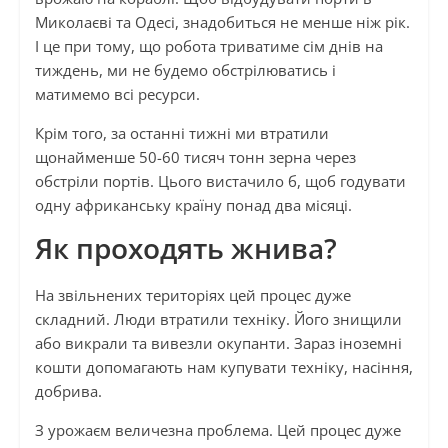
Миколаєві та Одесі, знадобиться не менше ніж рік.
І це при тому, що робота триватиме сім днів на
тиждень, ми не будемо обстрілюватись і
матимемо всі ресурси.
Крім того, за останні тижні ми втратили
щонайменше 50-60 тисяч тонн зерна через
обстріли портів. Цього вистачило б, щоб годувати
одну африканську країну понад два місяці.
Як проходять жнива?
На звільнених територіях цей процес дуже
складний. Люди втратили техніку. Його знищили
або викрали та вивезли окупанти. Зараз іноземні
кошти допомагають нам купувати техніку, насіння,
добрива.
З урожаєм величезна проблема. Цей процес дуже