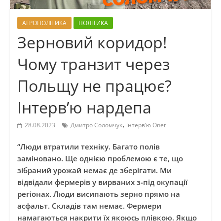
АГРОПОЛІТИКА
ПОЛІТИКА
Зерновий коридор!
Чому транзит через
Польщу не працює?
Інтерв’ю нардепа
,
28.08.2023
Дмитро Соломчук
інтерв’ю Onet
“Люди втратили техніку. Багато полів
заміновано. Ще однією проблемою є те, що
зібраний урожай немає де зберігати. Ми
відвідали фермерів у вирваних з-під окупації
регіонах. Люди висипають зерно прямо на
асфальт. Складів там немає. Фермери
намагаються накрити їх якоюсь плівкою. Якщо