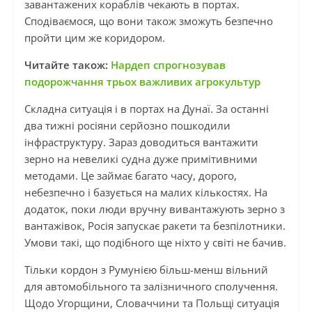
завантажених кораблів чекають в портах.
Сподіваємося, що вони також зможуть безпечно
пройти цим же коридором.
Читайте також:
Нардеп спрогнозував
подорожчання трьох важливих агрокультур
Складна ситуація і в портах на Дунаї. За останні
два тижні росіяни серйозно пошкодили
інфраструктуру. Зараз доводиться вантажити
зерно на невеликі судна дуже примітивними
методами. Це займає багато часу, дорого,
небезпечно і базується на малих кількостях. На
додаток, поки люди вручну вивантажують зерно з
вантажівок, Росія запускає ракети та безпілотники.
Умови такі, що подібного ще ніхто у світі не бачив.
Тільки кордон з Румунією більш-менш вільний
для автомобільного та залізничного сполучення.
Щодо Угорщини, Словаччини та Польщі ситуація