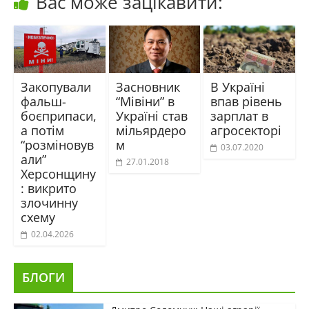
Вас може зацікавити:
Закопували
Засновник
В Україні
фальш-
“Мівіни” в
впав рівень
боєприпаси,
Україні став
зарплат в
а потім
мільярдеро
агросекторі
“розміновув
м
03.07.2020
али”
27.01.2018
Херсонщину
: викрито
злочинну
схему
02.04.2026
БЛОГИ