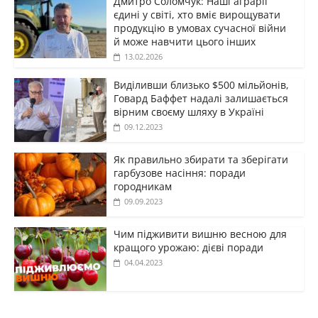
Дмитро Соломчук: Наші аграрії
єдині у світі, хто вміє вирощувати
продукцію в умовах сучасної війни
й може навчити цього інших
13.02.2026
Виділивши близько $500 мільйонів,
Говард Баффет надалі залишається
вірним своєму шляху в Україні
09.12.2023
Як правильно збирати та зберігати
гарбузове насіння: поради
городникам
09.09.2023
Чим підживити вишню весною для
кращого урожаю: дієві поради
04.04.2023