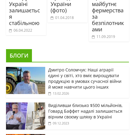
Україні
України
майбутнє
залишаєтьс
(фото)
фермерства
я
за
01.04.2018
стабільною
безпілотник
ами
06.04.2022
11.09.2019
БЛОГИ
Дмитро Соломчук: Наші аграрії
єдині у світі, хто вміє вирощувати
продукцію в умовах сучасної війни
й може навчити цього інших
13.02.2026
Виділивши близько $500 мільйонів,
Говард Баффет надалі залишається
вірним своєму шляху в Україні
09.12.2023