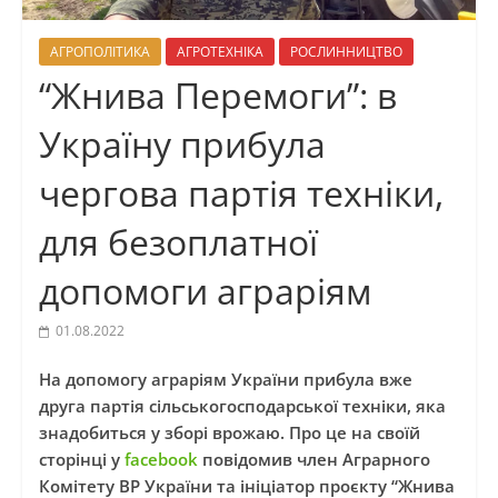
АГРОПОЛІТИКА
АГРОТЕХНІКА
РОСЛИННИЦТВО
“Жнива Перемоги”: в
Україну прибула
чергова партія техніки,
для безоплатної
допомоги аграріям
01.08.2022
На допомогу аграріям України прибула вже
друга партія сільськогосподарської техніки, яка
знадобиться у зборі врожаю. Про це на своїй
сторінці у
facebook
повідомив член Аграрного
Комітету ВР України та ініціатор проєкту “Жнива