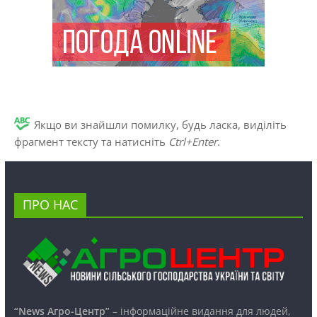
Якщо ви знайшли помилку, будь ласка, виділіть
фрагмент тексту та натисніть
Ctrl+Enter
.
ПРО НАС
“News Агро-Центр”
– інформаційне видання для людей,