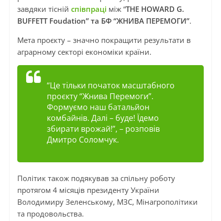
завдяки тісній
співпраці
між “
THE HOWARD G.
BUFFETT Foudation” та БФ “ЖНИВА ПЕРЕМОГИ”
.
Мета проєкту – значно покращити результати в
аграрному секторі економіки країни.
“Це тільки початок масштабного
проєкту “Жнива Перемоги”.
Формуємо наш батальйон
комбайнів. Далі – буде! Їдемо
збирати врожай!”
, – розповів
Дмитро Соломчук.
Політик також подякував за спільну роботу
протягом 4 місяців президенту України
Володимиру Зеленському, МЗС, Мінагрополітики
та продовольства.