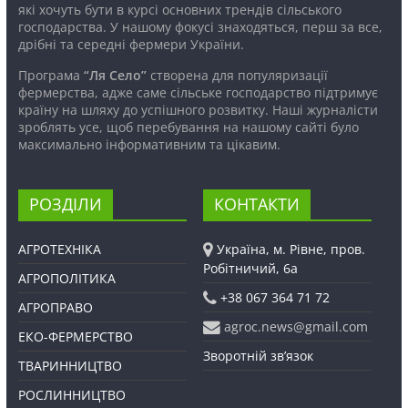
які хочуть бути в курсі основних трендів сільського
господарства. У нашому фокусі знаходяться, перш за все,
дрібні та середні фермери України.
Програма
“Ля Село”
створена для популяризації
фермерства, адже саме сільське господарство підтримує
країну на шляху до успішного розвитку. Наші журналісти
зроблять усе, щоб перебування на нашому сайті було
максимально інформативним та цікавим.
РОЗДІЛИ
КОНТАКТИ
АГРОТЕХНІКА
Україна, м. Рівне, пров.
Робітничий, 6а
АГРОПОЛІТИКА
+38 067 364 71 72
АГРОПРАВО
agroc.news@gmail.com
ЕКО-ФЕРМЕРСТВО
Зворотній зв’язок
ТВАРИННИЦТВО
РОСЛИННИЦТВО