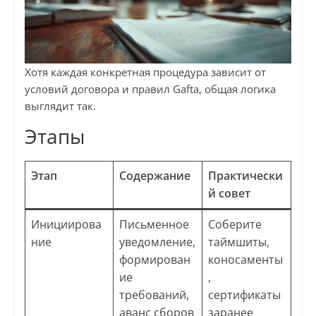
Хотя каждая конкретная процедура зависит от
условий договора и правил Gafta, общая логика
выглядит так.
Этапы
Этап
Содержание
Практически
й совет
Инициирова
Письменное
Соберите
ние
уведомление,
таймшиты,
формирован
коносаменты
ие
,
требований,
сертификаты
аванс сборов
заранее