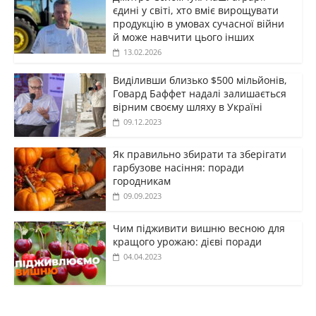
єдині у світі, хто вміє вирощувати
продукцію в умовах сучасної війни
й може навчити цього інших
13.02.2026
Виділивши близько $500 мільйонів,
Говард Баффет надалі залишається
вірним своєму шляху в Україні
09.12.2023
Як правильно збирати та зберігати
гарбузове насіння: поради
городникам
09.09.2023
Чим підживити вишню весною для
кращого урожаю: дієві поради
04.04.2023