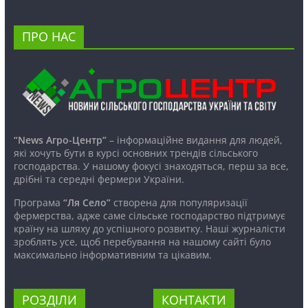
ПРО НАС
“News Агро-Центр”
– інформаційне видання для людей,
які хочуть бути в курсі основних трендів сільського
господарства. У нашому фокусі знаходяться, перш за все,
дрібні та середні фермери України.
Програма
“Ля Село”
створена для популяризації
фермерства, адже саме сільське господарство підтримує
країну на шляху до успішного розвитку. Наші журналісти
зроблять усе, щоб перебування на нашому сайті було
максимально інформативним та цікавим.
РОЗДІЛИ
КОНТАКТИ