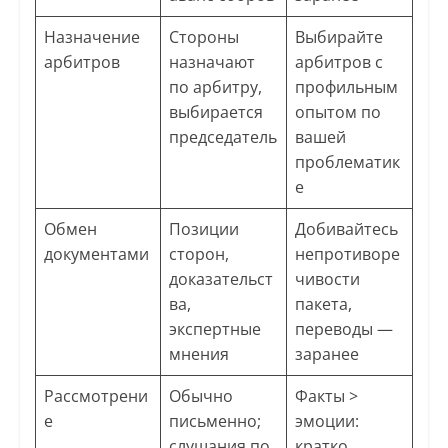
Назначение
Стороны
Выбирайте
арбитров
назначают
арбитров с
по арбитру,
профильным
выбирается
опытом по
председатель
вашей
проблематик
е
Обмен
Позиции
Добивайтесь
документами
сторон,
непротиворе
доказательст
чивости
ва,
пакета,
экспертные
переводы —
мнения
заранее
Рассмотрени
Обычно
Факты >
е
письменно;
эмоции:
слушания по
кратко,