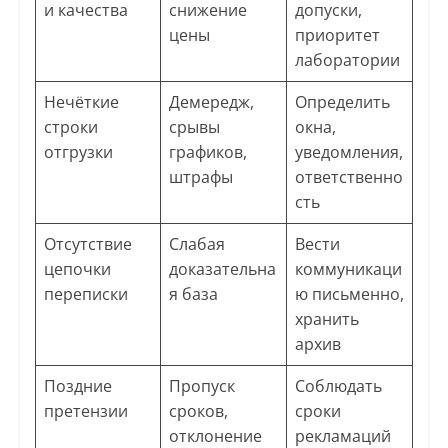
и качества
снижение
допуски,
цены
приоритет
лаборатории
Нечёткие
Демередж,
Определить
строки
срывы
окна,
отгрузки
графиков,
уведомления,
штрафы
ответственно
сть
Отсутствие
Слабая
Вести
цепочки
доказательна
коммуникаци
переписки
я база
ю письменно,
хранить
архив
Поздние
Пропуск
Соблюдать
претензии
сроков,
сроки
отклонение
рекламаций