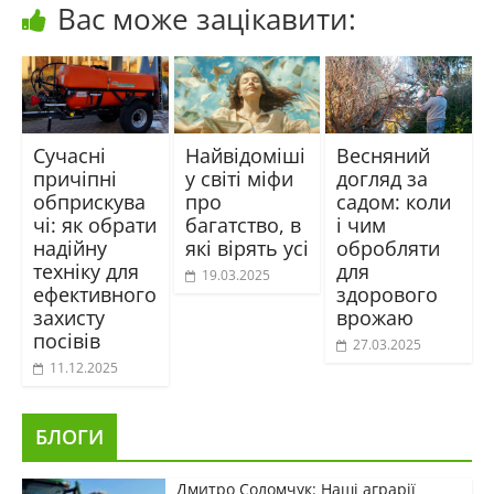
Вас може зацікавити:
Сучасні
Найвідоміші
Весняний
причіпні
у світі міфи
догляд за
обприскува
про
садом: коли
чі: як обрати
багатство, в
і чим
надійну
які вірять усі
обробляти
техніку для
для
19.03.2025
ефективного
здорового
захисту
врожаю
посівів
27.03.2025
11.12.2025
БЛОГИ
Дмитро Соломчук: Наші аграрії