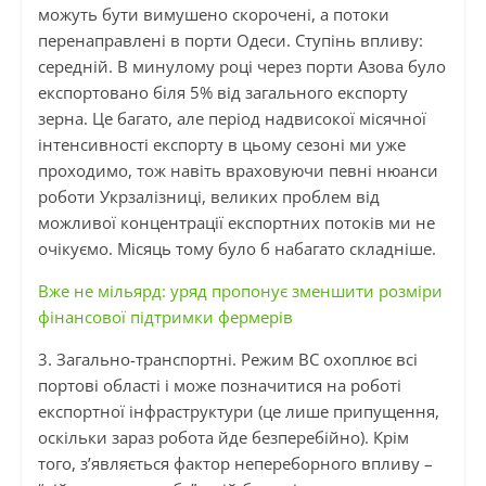
можуть бути вимушено скорочені, а потоки
перенаправлені в порти Одеси. Ступінь впливу:
середній. В минулому році через порти Азова було
експортовано біля 5% від загального експорту
зерна. Це багато, але період надвисокої місячної
інтенсивності експорту в цьому сезоні ми уже
проходимо, тож навіть враховуючи певні нюанси
роботи Укрзалізниці, великих проблем від
можливої концентрації експортних потоків ми не
очікуємо. Місяць тому було б набагато складніше.
Вже не мільярд: уряд пропонує зменшити розміри
фінансової підтримки фермерів
3. Загально-транспортні. Режим
ВС
охоплює всі
портові області
і
може позначитися на роботі
експортної інфраструктури (це лише припущення,
оскільки зараз робота йде безперебійно). Крім
того, з’являється фактор непереборного впливу –