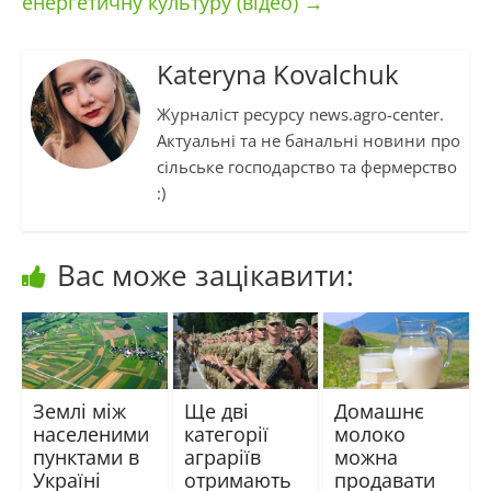
енергетичну культуру (відео)
→
Kateryna Kovalchuk
Журналіст ресурсу news.agro-center.
Актуальні та не банальні новини про
сільське господарство та фермерство
:)
Вас може зацікавити:
Землі між
Ще дві
Домашнє
населеними
категорії
молоко
пунктами в
аграріїв
можна
Україні
отримають
продавати