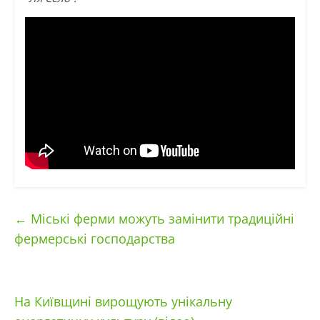
←
Міські ферми можуть замінити традиційні
фермерські господарства
На Київщині вирощують унікальну