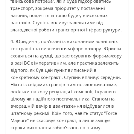
“військова потреба”, якій буде підкорюватись
транспорт, зокрема пріоритет у постачанні
вагонів, подачі тяги тощо буде у військових
вантажів. Ступінь впливу: залежатиме від
злагодженої роботи транспортної інфраструктури.
4. Юридичні, пов’язані із виконанням зовнішніх
контрактів та визначенням форс-мажору. Юристи
сходяться на думці, що застосування форс-мажору
в разі
ВС
є імперативним, але практика залежить
від того, як був цей пункт виписаний в
конкретному контракті. Ступінь впливу: середній.
Ніхто
із
свідомих гравців ним не зловживатиме,
оскільки на кону репутація і компанії, і країни в
цілому як надійного постачальника. Станом на
вчорашній вечір відвантаження відбувалися в
штатному режимі. Крім того, навіть статус “Force
Majeure” не скасовує контракт, а лише зміщує
строки виконання зобов’язань по ньому.