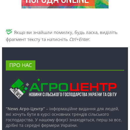
Якщо ви знайшли помилку, будь ласка, виділіть
фрагмент тексту та натисніть
Ctrl+Enter
.
ПРО НАС
“News Агро-Центр”
– інформаційне видання для людей,
які хочуть бути в курсі основних трендів сільського
господарства. У нашому фокусі знаходяться, перш за все,
дрібні та середні фермери України.