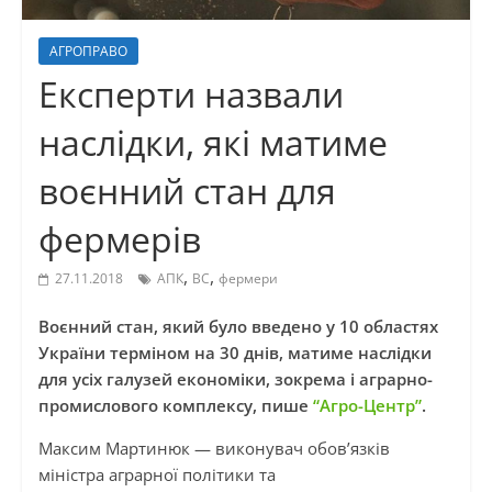
АГРОПРАВО
Експерти назвали
наслідки, які матиме
воєнний стан для
фермерів
,
,
27.11.2018
АПК
ВС
фермери
Воєнний стан, який було введено у 10 областях
України терміном на 30 днів, матиме наслідки
для усіх галузей економіки, зокрема
і
аграрно-
промислового комплексу, пише
“
Агро-
Центр”
.
Максим Мартинюк — виконувач обов’язків
міністра аграрної політики та