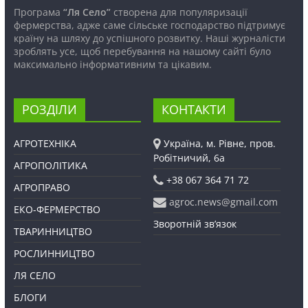
Програма
“Ля Село”
створена для популяризації
фермерства, адже саме сільське господарство підтримує
країну на шляху до успішного розвитку. Наші журналісти
зроблять усе, щоб перебування на нашому сайті було
максимально інформативним та цікавим.
РОЗДІЛИ
КОНТАКТИ
АГРОТЕХНІКА
Україна, м. Рівне, пров.
Робітничий, 6а
АГРОПОЛІТИКА
+38 067 364 71 72
АГРОПРАВО
agroc.news@gmail.com
ЕКО-ФЕРМЕРСТВО
Зворотній зв’язок
ТВАРИННИЦТВО
РОСЛИННИЦТВО
ЛЯ СЕЛО
БЛОГИ