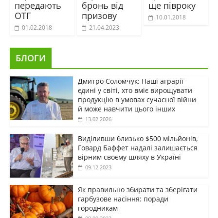
передають
бронь від
ще півроку
ОТГ
призову
10.01.2018
01.02.2018
21.04.2023
БЛОГИ
Дмитро Соломчук: Наші аграрії
єдині у світі, хто вміє вирощувати
продукцію в умовах сучасної війни
й може навчити цього інших
13.02.2026
Виділивши близько $500 мільйонів,
Говард Баффет надалі залишається
вірним своєму шляху в Україні
09.12.2023
Як правильно збирати та зберігати
гарбузове насіння: поради
городникам