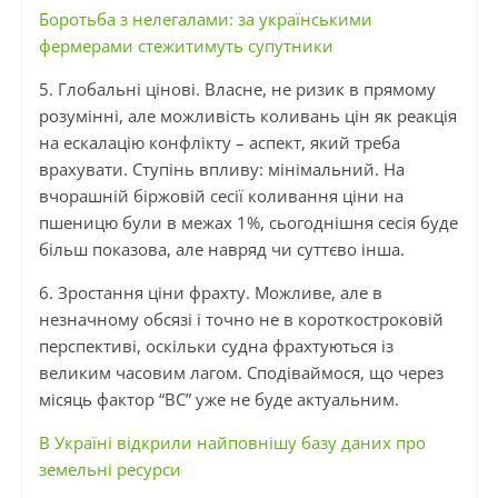
Боротьба з нелегалами: за українськими
фермерами стежитимуть супутники
5. Глобальні цінові. Власне, не ризик в прямому
розумінні, але можливість коливань цін як реакція
на ескалацію конфлікту – аспект, який треба
врахувати. Ступінь впливу: мінімальний. На
вчорашній біржовій сесії коливання ціни на
пшеницю були в межах 1%, сьогоднішня сесія буде
більш показова, але навряд чи суттєво інша.
6. Зростання ціни фрахту. Можливе, але в
незначному обсязі
і
точно не в короткостроковій
перспективі, оскільки судна фрахтуються із
великим часовим лагом. Сподіваймося, що через
місяць фактор “
ВС”
уже не буде актуальним.
В Україні відкрили найповнішу базу даних про
земельні ресурси