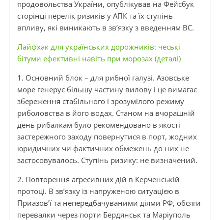
продовольства України, опублікував на Фейсбук
сторінці перелік ризиків у АПК та їх ступінь
впливу, які виникають в зв’язку з введенням ВС.
Лайфхак для українських дорожників: чеські
бітуми ефективні навіть при морозах (деталі)
1. Основний блок – для рибної галузі. Азовське
море генерує більшу частину вилову і це вимагає
збереження стабільного і зрозумілого режиму
риболовства в його водах. Станом на вчорашній
день рибалкам було рекомендовано
в якості
застережного заходу
повернутися в порт, жодних
юридичних чи фактичних обмежень до них не
застосовувалось. Ступінь ризику: не визначений.
2. Повторення агресивних дій в Керченській
протоці.
В
зв’язку із напруженою ситуацією в
Приазов’ї та непередбачуваними діями РФ, обсяги
перевалки через порти Бердянськ та Маріуполь