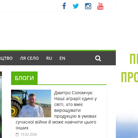
ИЦТВО
ЛЯ СЕЛО
RU
EN
БЛОГИ
Дмитро Соломчук:
Наші аграрії єдині у
світі, хто вміє
вирощувати
продукцію в умовах
сучасної війни й може навчити цього
інших
13.02.2026