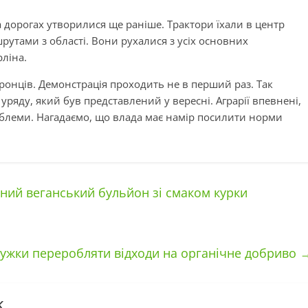
а дорогах утворилися ще раніше. Трактори їхали в центр
рутами з області. Вони рухалися з усіх основних
рліна.
оронців. Демонстрація проходить не в перший раз. Так
ряду, який був представлений у вересні. Аграрії впевнені,
облеми. Нагадаємо, що влада має намір посилити норми
ьний веганський бульйон зі смаком курки
ужки переробляти відходи на органічне добриво
k