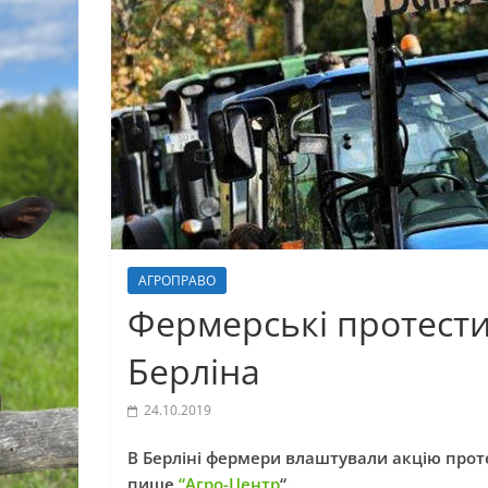
АГРОПРАВО
Фермерські протести
Берліна
24.10.2019
В Берліні фермери влаштували акцію проте
пише
“Агро-Центр
“.