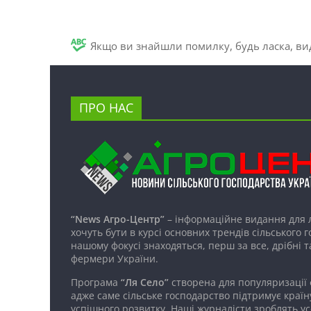
Якщо ви знайшли помилку, будь ласка, вид
ПРО НАС
“News Агро-Центр”
– інформаційне видання для 
хочуть бути в курсі основних трендів сільського 
нашому фокусі знаходяться, перш за все, дрібні т
фермери України.
Програма
“Ля Село”
створена для популяризації
адже саме сільське господарство підтримує країн
успішного розвитку. Наші журналісти зроблять ус