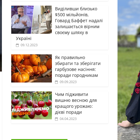
Виділивши близько
$500 мільйонів,
Говард Баффет надалі
залишається вірним
своєму шляху в
Україні
09.12.2023
Як правильно
збирати та зберігати
гарбузове насіння:
поради городникам
09.09.2023
Чим підживити
вишню весною для
кращого урожаю:
дієві поради
04.04.2023