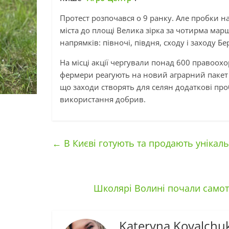
Протест розпочався о 9 ранку. Але пробки н
міста до площі Велика зірка за чотирма марш
напрямків: півночі, півдня, сходу і заходу Бе
На місці акції чергували понад 600 правоох
фермери реагують на новий аграрний пакет у
що заходи створять для селян додаткові пр
використання добрив.
←
В Києві готують та продають унікал
Школярі Волині почали самот
Kateryna Kovalchu