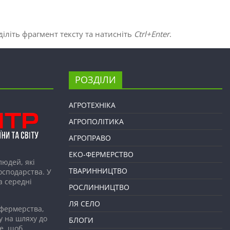
іліть фрагмент тексту та натисніть
Ctrl+Enter
.
РОЗДІЛИ
АГРОТЕХНІКА
АГРОПОЛІТИКА
АГРОПРАВО
ЕКО-ФЕРМЕРСТВО
людей, які
ТВАРИННИЦТВО
господарства. У
а середні
РОСЛИННИЦТВО
ЛЯ СЕЛО
 фермерства,
у на шляху до
БЛОГИ
е, щоб