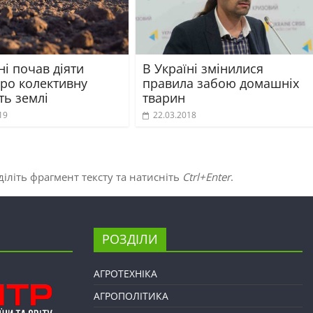
ні почав діяти
В Україні змінилися
про колективну
правила забою домашніх
ть землі
тварин
19
22.03.2018
іліть фрагмент тексту та натисніть
Ctrl+Enter
.
РОЗДІЛИ
АГРОТЕХНІКА
АГРОПОЛІТИКА