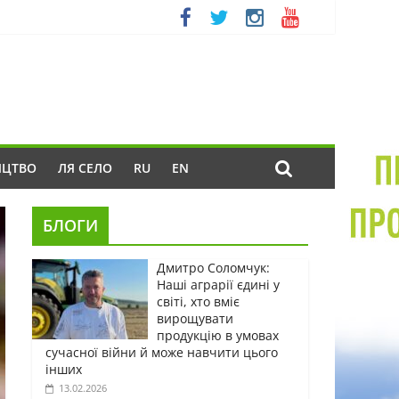
ИЦТВО
ЛЯ СЕЛО
RU
EN
БЛОГИ
Дмитро Соломчук:
Наші аграрії єдині у
світі, хто вміє
вирощувати
продукцію в умовах
сучасної війни й може навчити цього
інших
13.02.2026