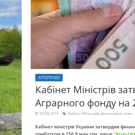
АГРОПРАВО
Кабінет Міністрів за
Аграрного фонду на 
,
05.04.2019
Кабінет Міністрів
фінансовий план
Кабінет міністрів України затвердив фіна
прибутком в 156,9 млн грн, пише
“Агро-Це