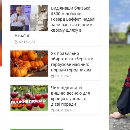
Виділивши близько
$500 мільйонів,
Говард Баффет надалі
залишається вірним
своєму шляху в
Україні
09.12.2023
Як правильно
збирати та зберігати
гарбузове насіння:
поради городникам
09.09.2023
Чим підживити
вишню весною для
кращого урожаю:
дієві поради
04.04.2023