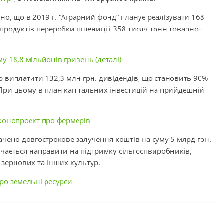
но, що в 2019 г. “Аграрний фонд” планує реалізувати 168
 продуктів переробки пшениці і 358 тисяч тонн товарно-
у 18,8 мільйонів гривень (деталі)
р виплатити 132,3 млн грн. дивідендів, що становить 90%
 При цьому в план капітальних інвестицій на прийдешній
аконопроект про фермерів
ачено довгострокове залучення коштів на суму 5 млрд грн.
бачається направити на підтримку сільгоспвиробників,
зернових та інших культур.
ро земельні ресурси