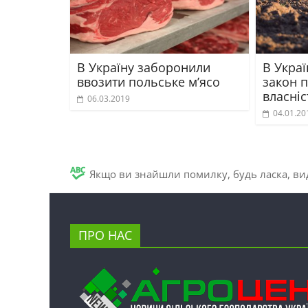
В Україну заборонили
В Украї
ввозити польське м’ясо
закон 
власніс
06.03.2019
04.01.20
Якщо ви знайшли помилку, будь ласка, вид
ПРО НАС