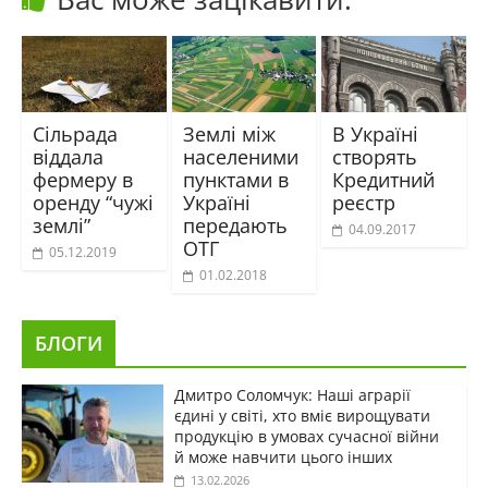
Сільрада
Землі між
В Україні
віддала
населеними
створять
фермеру в
пунктами в
Кредитний
оренду “чужі
Україні
реєстр
землі”
передають
04.09.2017
ОТГ
05.12.2019
01.02.2018
БЛОГИ
Дмитро Соломчук: Наші аграрії
єдині у світі, хто вміє вирощувати
продукцію в умовах сучасної війни
й може навчити цього інших
13.02.2026