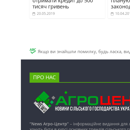
отримати кредит до 500
планую
тисяч гривень
законо
20.05.2019
10.04.20
Якщо ви знайшли помилку, будь ласка, вид
ПРО НАС
“News Агро-Центр”
– інформаційне видання для 
хочуть бути в курсі основних трендів сільського 