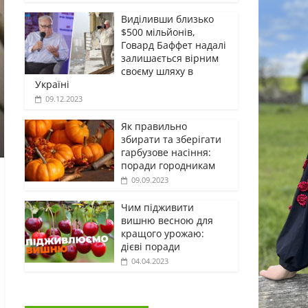
Виділивши близько
$500 мільйонів,
Говард Баффет надалі
залишається вірним
своєму шляху в
Україні
09.12.2023
Як правильно
збирати та зберігати
гарбузове насіння:
поради городникам
09.09.2023
Чим підживити
вишню весною для
кращого урожаю:
дієві поради
04.04.2023