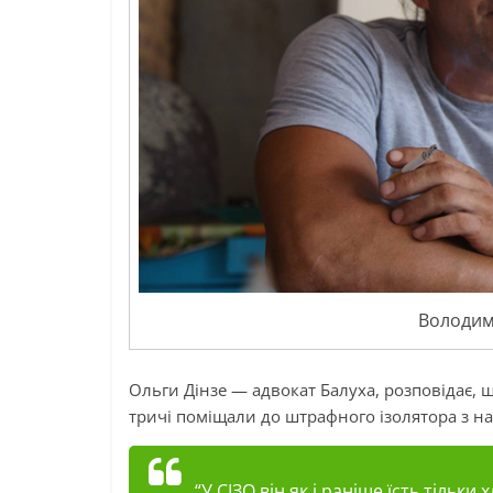
Володим
Ольги
Дінзе —
адвокат Балуха, розповідає, 
тричі поміщали до штрафного ізолятора з н
“У СІЗО він як і раніше їсть тільки 