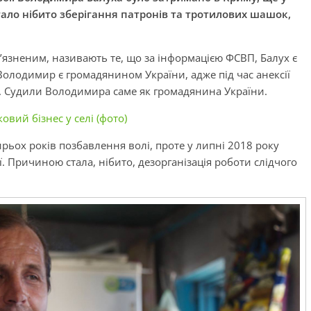
ало нібито зберігання патронів та тротилових шашок,
в’язненим, називають те, що за інформацією
ФСВП
, Балух є
Володимир є громадянином України, адже під час анексії
. Судили Володимира саме як громадянина України.
овий бізнес у селі (фото)
ирьох років позбавлення волі, проте у липні 2018 року
. Причиною стала, нібито, дезорганізація роботи слідчого