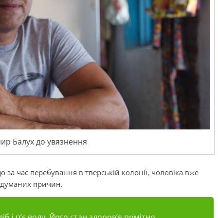
ир Балух до увязнення
що за час перебування
в
тверській колонії, чоловіка вже
адуманих причин.
хліб і п’є воду. Його стан здоров’я помітно