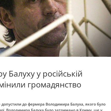
у Балуху у російській
змінили громадянство
е допустили до фермера Володимира Балуха, якого було
брої. Володимира Балуха було затримано в Криму, ще у