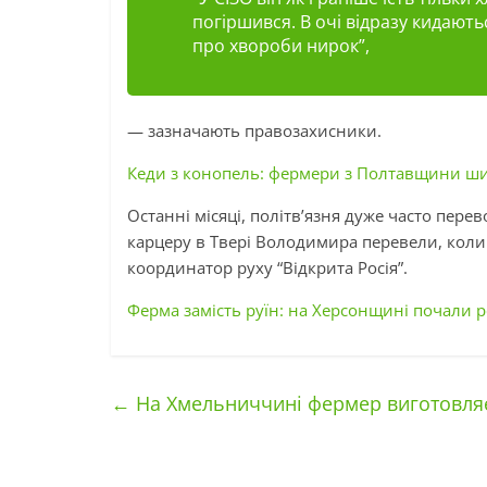
погіршився. В очі відразу кидають
про хвороби нирок”,
— зазначають правозахисники.
Кеди з конопель: фермери з Полтавщини ши
Останні місяці, політв’язня дуже часто перев
карцеру
в
Твері Володимира перевели, коли 
координатор руху “Відкрита Росія”.
Ферма замість руїн: на Херсонщині почали 
←
На Хмельниччині фермер виготовляє 