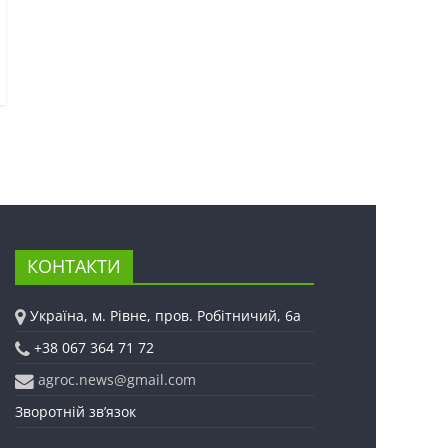
КОНТАКТИ
Україна, м. Рівне, пров. Робітничий, 6а
+38 067 364 71 72
agroc.news@gmail.com
Зворотній зв’язок