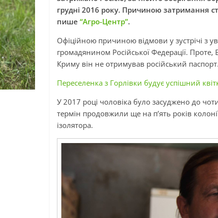
грудні 2016 року. Причиною затримання ст
пише
“Агро-Центр”
.
Офіційною причиною відмови у зустрічі з у
громадянином Російської Федерації. Проте, 
Криму він не отримував російський паспорт
Переселенка з Горлівки будує успішний квітк
У 2017 році чоловіка було засуджено до чот
термін продовжили ще на п’ять років колонії
ізолятора.