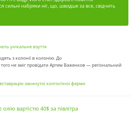
ся сильні набряки ніг, що, швидше за все, свідчить
ють унікальне взуття
одять з колонії в колонію. До
того не зміг провідати Артем
Важенков
— регіональний
реставрацію закинутої колгоспної ферми
олію вартістю 40$ за півлітра