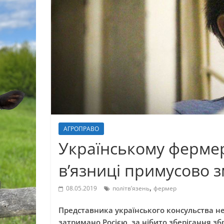
АГРОПРАВО
Українському фермер
в’язниці примусово 
,
08.05.2019
політв’язень
фермер
Представника українського консульства н
затримано Росією, за нібито зберігання з