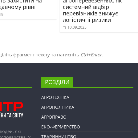
ть захистити на
агроперевезеннях: як
давчому рівні
системний відбір
перевізників знижує
19
логістичні ризики
10.09.2025
іліть фрагмент тексту та натисніть
Ctrl+Enter
.
РОЗДІЛИ
АГРОТЕХНІКА
АГРОПОЛІТИКА
АГРОПРАВО
ЕКО-ФЕРМЕРСТВО
людей, які
ТВАРИННИЦТВО
господарства. У