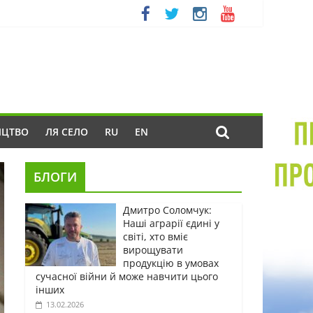
ИЦТВО
ЛЯ СЕЛО
RU
EN
БЛОГИ
Дмитро Соломчук:
Наші аграрії єдині у
світі, хто вміє
вирощувати
продукцію в умовах
сучасної війни й може навчити цього
інших
13.02.2026