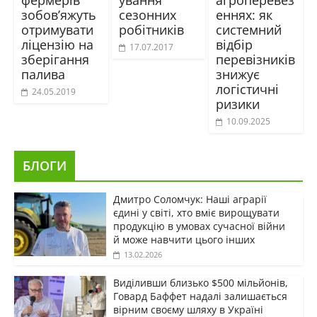
фермерів
ування
агроперевез
зобов’яжуть
сезонних
еннях: як
отримувати
робітників
системний
ліцензію на
відбір
17.07.2017
зберігання
перевізників
палива
знижує
логістичні
24.05.2019
ризики
10.09.2025
БЛОГИ
Дмитро Соломчук: Наші аграрії
єдині у світі, хто вміє вирощувати
продукцію в умовах сучасної війни
й може навчити цього інших
13.02.2026
Виділивши близько $500 мільйонів,
Говард Баффет надалі залишається
вірним своєму шляху в Україні