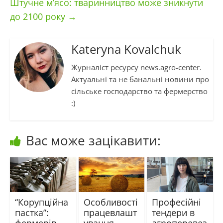
Штучне м’ясо: тваринництво може зникнути
до 2100 року
→
Kateryna Kovalchuk
Журналіст ресурсу news.agro-center.
Актуальні та не банальні новини про
сільське господарство та фермерство
:)
Вас може зацікавити:
“Корупційна
Особливості
Професійні
пастка”:
працевлашт
тендери в