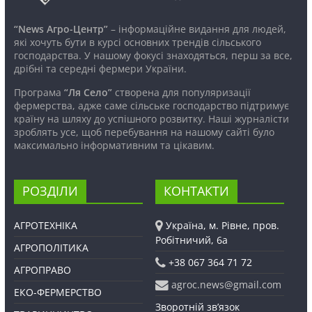
“News Агро-Центр”
– інформаційне видання для людей,
які хочуть бути в курсі основних трендів сільського
господарства. У нашому фокусі знаходяться, перш за все,
дрібні та середні фермери України.
Програма
“Ля Село”
створена для популяризації
фермерства, адже саме сільське господарство підтримує
країну на шляху до успішного розвитку. Наші журналісти
зроблять усе, щоб перебування на нашому сайті було
максимально інформативним та цікавим.
РОЗДІЛИ
КОНТАКТИ
АГРОТЕХНІКА
Україна, м. Рівне, пров.
Робітничий, 6а
АГРОПОЛІТИКА
+38 067 364 71 72
АГРОПРАВО
agroc.news@gmail.com
ЕКО-ФЕРМЕРСТВО
Зворотній зв’язок