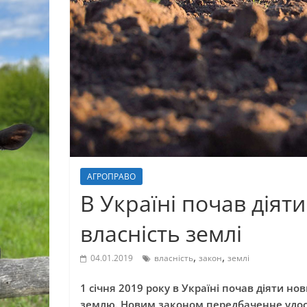
АГРОПРАВО
В Україні почав діят
власність землі
,
,
04.01.2019
власність
закон
землі
1 січня 2019 року в Україні почав діяти н
землю. Новим законом передбаченне удо