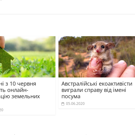
ні з 10 червня
Австралійські екоактивісти
ть онлайн-
виграли справу від імені
ацію земельних
посума
05.06.2020
20