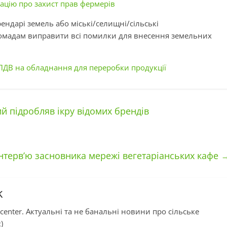
ацію про захист прав фермерів
ндарі земель або міські/селищні/сільські
ромадам виправити всі помилки для внесення земельних
ПДВ на обладнання для переробки продукції
й підробляв ікру відомих брендів
нтерв’ю засновника мережі вегетаріанських кафе
k
center. Актуальні та не банальні новини про сільське
)