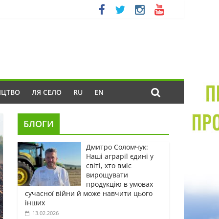
ИЦТВО
ЛЯ СЕЛО
RU
EN
БЛОГИ
Дмитро Соломчук:
Наші аграрії єдині у
світі, хто вміє
вирощувати
продукцію в умовах
сучасної війни й може навчити цього
інших
13.02.2026