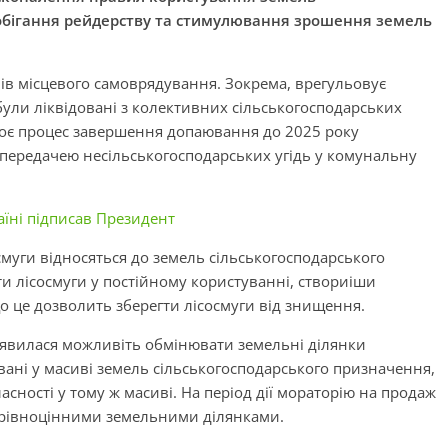
обігання рейдерству та стимулювання зрошення земель
в місцевого самоврядування. Зокрема, врегульовує
 були ліквідовані з колективних сільськогосподарських
акоє процес завершення допаювання до 2025 року
 передачею несільськогосподарських угідь у комунальну
аїні підписав Президент
осмуги відносяться до земель сільськогосподарського
ти лісосмуги у постійному користуванні, створиіши
о це дозволить зберегти лісосмуги від знищення.
 зявилася можливіть обмінювати земельні ділянки
вані у масиві земель сільськогосподарського призначення,
асності у тому ж масиві. На період дії мораторію на продаж
е рівноцінними земельними ділянками.