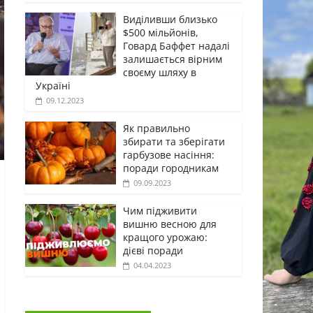
Виділивши близько
$500 мільйонів,
Говард Баффет надалі
залишається вірним
своєму шляху в
Україні
09.12.2023
Як правильно
збирати та зберігати
гарбузове насіння:
поради городникам
09.09.2023
Чим підживити
вишню весною для
кращого урожаю:
дієві поради
04.04.2023