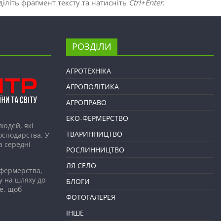
іліть фрагмент тексту та натисніть
Ctrl+Enter
.
РОЗДІЛИ
АГРОТЕХНІКА
АГРОПОЛІТИКА
АГРОПРАВО
ЕКО-ФЕРМЕРСТВО
людей, які
ТВАРИННИЦТВО
господарства. У
а середні
РОСЛИННИЦТВО
ЛЯ СЕЛО
 фермерства,
у на шляху до
БЛОГИ
е, щоб
ФОТОГАЛЕРЕЯ
ІНШЕ