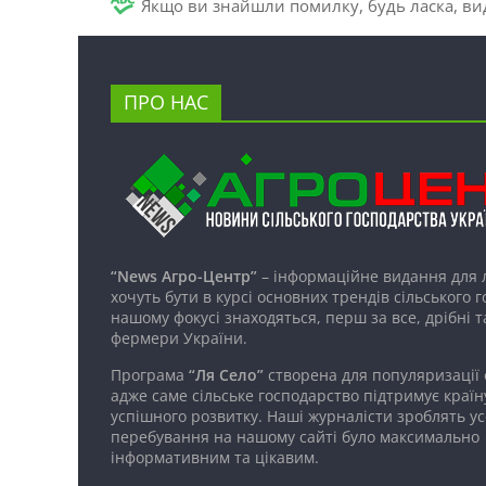
Якщо ви знайшли помилку, будь ласка, вид
ПРО НАС
“News Агро-Центр”
– інформаційне видання для 
хочуть бути в курсі основних трендів сільського 
нашому фокусі знаходяться, перш за все, дрібні т
фермери України.
Програма
“Ля Село”
створена для популяризації
адже саме сільське господарство підтримує країн
успішного розвитку. Наші журналісти зроблять ус
перебування на нашому сайті було максимально
інформативним та цікавим.