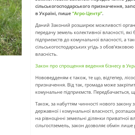
сільськогосподарського призначення, зап
в Україні, пише
“Агро-Центр”
.
Даний Законий розширює можливості органі
передачу земель колективної власності, які
підприємств до комунальної власності, а т
сільськогосподарських угідь з обов’язковою
власність.
Закон про спрощення ведення бізнесу в Укр
Нововедденям є також, те що, відтепер, ліс
призначення. Від так, громада може закріпи
комунальне підприємств. Передбачається, щ
Також, за набуттям чинності нового закону
державної і комунальної власності, розташо
на рівноцінні земельні ділянки приватної вл
сільгоспземель, закон дозволяє обмін лиш