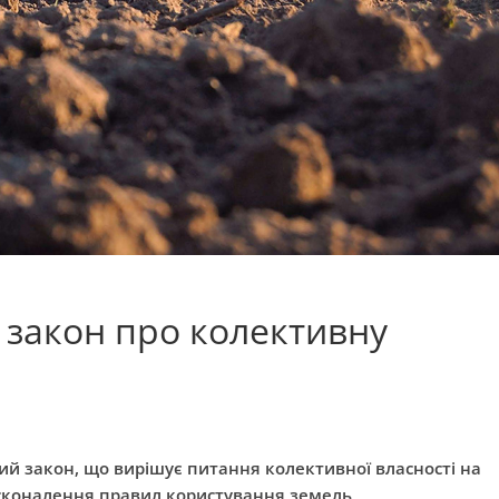
и закон про колективну
овий закон, що вирішує питання колективної власності на
сконалення правил користування земель