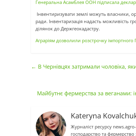
Генеральна Асамблея ООН підписала деклар
Інвентиризувати землі можуть власники, оре
ради. Інвентаризація надасть можливість г
ділянок до Держгеокадастру.
Аграріям дозволили розстрочку імпортного 
←
В Чернівцях затримали чоловіка, яки
Майбутнє фермерства за веганами: і
Kateryna Kovalchu
Журналіст ресурсу news.agro-
господарство та фермерство :