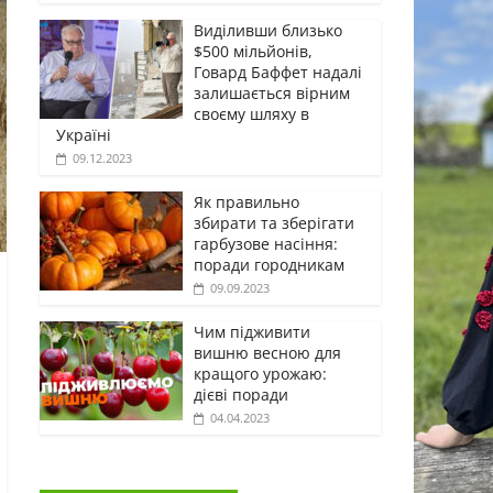
Виділивши близько
$500 мільйонів,
Говард Баффет надалі
залишається вірним
своєму шляху в
Україні
09.12.2023
Як правильно
збирати та зберігати
гарбузове насіння:
поради городникам
09.09.2023
Чим підживити
вишню весною для
кращого урожаю:
дієві поради
04.04.2023