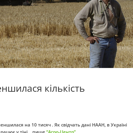
еншилася кількість
меншилася на 10 тисяч . Як свідчать дані НААН, в Україні
рацює у тіні. , пише
“Агро-Центр”
.