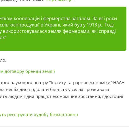
итком кооперацій і фермерства загалом. За всі роки
льгосппродукції в Україні, який був у 1913 р.. Тоді
му використовувалася земля фермерами, які справді
нок
“
ало
.
м договору оренди землі?
ого наукового центру “Інститут аграрної економіки” НААН
а необхідно подолати бідність у селах і розвивати
ть людям гідна праця, і економічне зростання, і достойні
уть реєструвати худобу безкоштовно