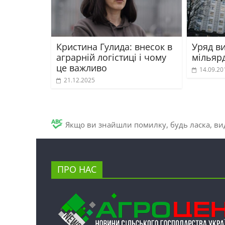
Кристина Гулида: внесок в
Уряд в
аграрній логістиці і чому
мільяр
це важливо
14.09.20
21.12.2025
Якщо ви знайшли помилку, будь ласка, вид
ПРО НАС