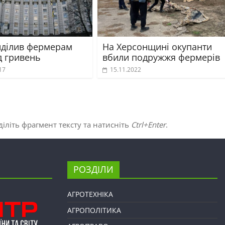
иділив фермерам
На Херсонщині окупанти
д гривень
вбили подружжя фермерів
17
15.11.2022
іліть фрагмент тексту та натисніть
Ctrl+Enter
.
РОЗДІЛИ
АГРОТЕХНІКА
АГРОПОЛІТИКА