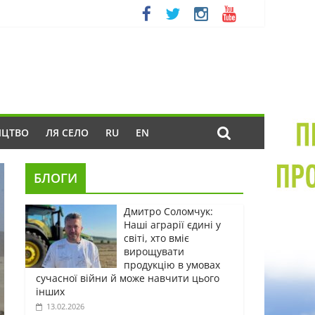
ИЦТВО
ЛЯ СЕЛО
RU
EN
БЛОГИ
Дмитро Соломчук:
Наші аграрії єдині у
світі, хто вміє
вирощувати
продукцію в умовах
сучасної війни й може навчити цього
інших
13.02.2026