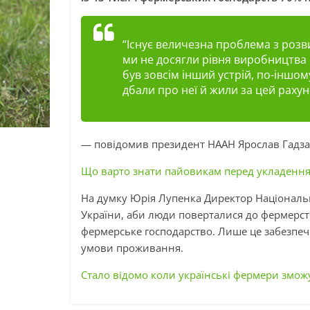
“Існує величезна проблема з розв
ми не досягли рівня виробництва сі
був зовсім інший устрій, по-іншо
дбали про неї й жили
за цей раху
— повідомив президент НААН Ярослав
Гадз
Що варто знати пайовикам перед укладення
На думку Юрія
Лупенка
Директор Національн
України, аби люди поверталися до фермерств
фермерське господарство. Лише це забезпечи
умови проживання.
Стало відомо коли українські фермери змож