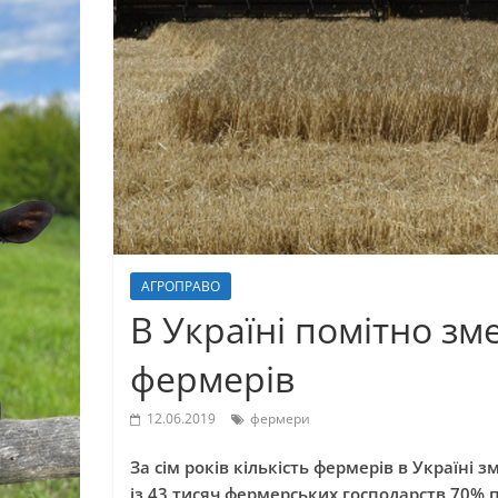
АГРОПРАВО
В Україні помітно зм
фермерів
12.06.2019
фермери
За сім років кількість фермерів в Україні з
із 43 тисяч фермерських господарств 70% п