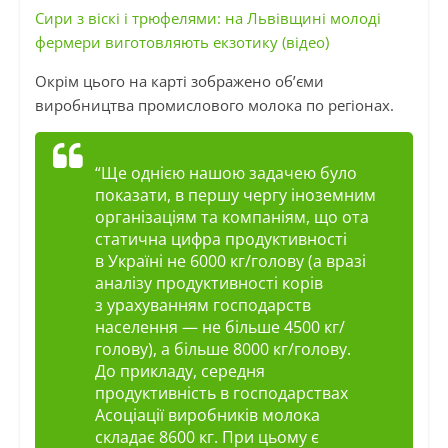
Сири з віскі і трюфелями: на Львівщині молоді
фермери виготовляють екзотику (відео)
Окрім цього на карті зображено об’єми
виробництва промислового молока по регіонах.
“Ще однією нашою задачею було
показати, в першу чергу іноземним
організаціям та компаніям, що ота
статична цифра продуктивності
в Україні не 6000 кг/голову (а вразі
аналізу продуктивності корів
з урахуванням господарств
населення — не більше 4500 кг/
голову), а більше 8000 кг/голову.
До прикладу, середня
продуктивність в господарствах
Асоціації виробників молока
складає 8600 кг. При цьому є