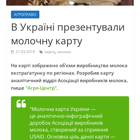
АГРОПРАВО
В Україні презентували
молочну карту
,
21.03.2019
карта
молоко
На карті зображено об’єми виробництва молока
екстраґатунку по регіонах. Розробив карту
аналітичний відділ Асоціації виробників молока,
пише
“Агро-Центр”
.
“Молочна карта України —
це аналітично-інфографічний
доробок Асоціації виробників
молока, створений за сприяння
USAID. Основна ціль даної карти —