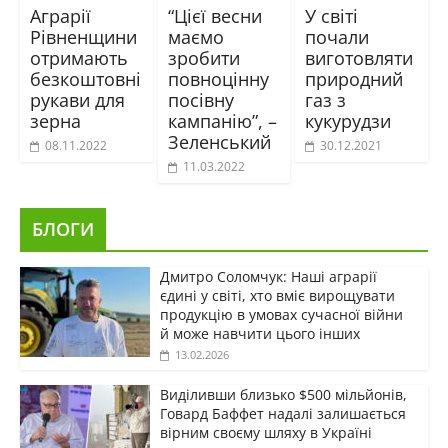
Аграрії
“Цієї весни
У світі
Рівненщини
маємо
почали
отримають
зробити
виготовляти
безкоштовні
повноцінну
природний
рукави для
посівну
газ з
зерна
кампанію”, –
кукурудзи
Зеленський
08.11.2022
30.12.2021
11.03.2022
БЛОГИ
Дмитро Соломчук: Наші аграрії
єдині у світі, хто вміє вирощувати
продукцію в умовах сучасної війни
й може навчити цього інших
13.02.2026
Виділивши близько $500 мільйонів,
Говард Баффет надалі залишається
вірним своєму шляху в Україні