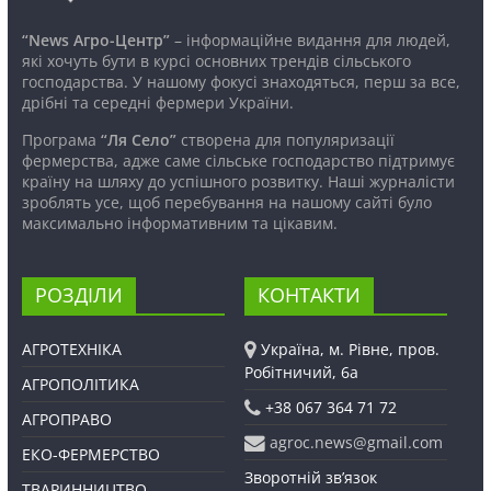
“News Агро-Центр”
– інформаційне видання для людей,
які хочуть бути в курсі основних трендів сільського
господарства. У нашому фокусі знаходяться, перш за все,
дрібні та середні фермери України.
Програма
“Ля Село”
створена для популяризації
фермерства, адже саме сільське господарство підтримує
країну на шляху до успішного розвитку. Наші журналісти
зроблять усе, щоб перебування на нашому сайті було
максимально інформативним та цікавим.
РОЗДІЛИ
КОНТАКТИ
АГРОТЕХНІКА
Україна, м. Рівне, пров.
Робітничий, 6а
АГРОПОЛІТИКА
+38 067 364 71 72
АГРОПРАВО
agroc.news@gmail.com
ЕКО-ФЕРМЕРСТВО
Зворотній зв’язок
ТВАРИННИЦТВО