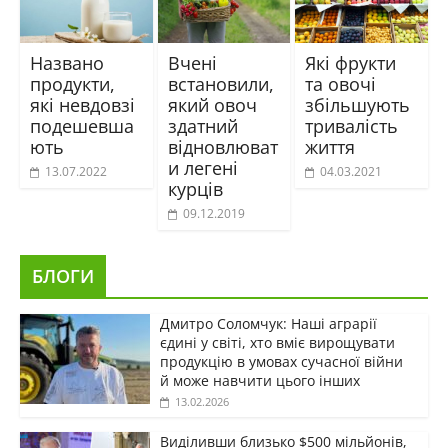
Названо
Вчені
Які фрукти
продукти,
встановили,
та овочі
які невдовзі
який овоч
збільшують
подешевша
здатний
тривалість
ють
відновлюват
життя
и легені
13.07.2022
04.03.2021
курців
09.12.2019
БЛОГИ
Дмитро Соломчук: Наші аграрії
єдині у світі, хто вміє вирощувати
продукцію в умовах сучасної війни
й може навчити цього інших
13.02.2026
Виділивши близько $500 мільйонів,