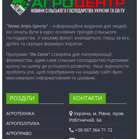
“News Агро-Центр”
– інформаційне видання для людей,
які хочуть бути в курсі основних трендів сільського
господарства. У нашому фокусі знаходяться, перш за все,
дрібні та середні фермери України.
Програма
“Ля Село”
створена для популяризації
фермерства, адже саме сільське господарство підтримує
країну на шляху до успішного розвитку. Наші журналісти
зроблять усе, щоб перебування на нашому сайті було
максимально інформативним та цікавим.
РОЗДІЛИ
КОНТАКТИ
АГРОТЕХНІКА
Україна, м. Рівне, пров.
Робітничий, 6а
АГРОПОЛІТИКА
+38 067 364 71 72
АГРОПРАВО