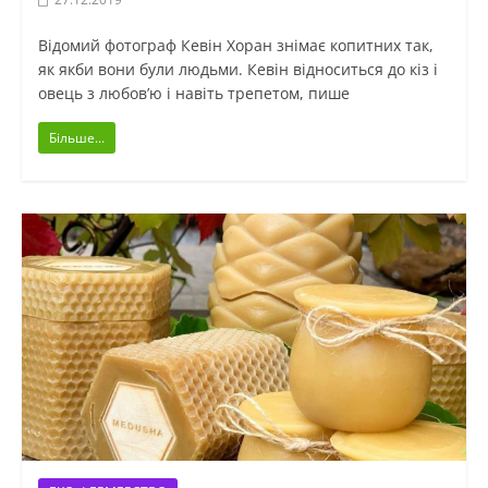
Відомий фотограф Кевін Хоран знімає копитних так,
як якби вони були людьми. Кевін відноситься до кіз і
овець з любов’ю і навіть трепетом, пише
Більше...