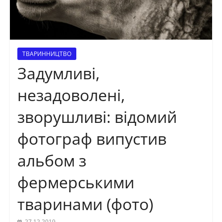
ТВАРИННИЦТВО
Задумливі,
незадоволені,
зворушливі: відомий
фотограф випустив
альбом з
фермерськими
тваринами (фото)
27.12.2019