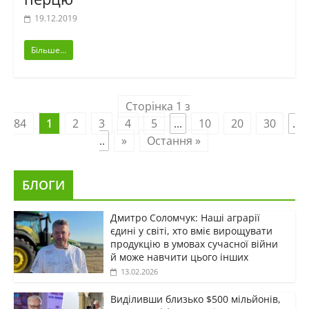
19.12.2019
Більше...
Сторінка 1 з
84
1
2
3
4
5
...
10
20
30
.
..
»
Остання »
БЛОГИ
Дмитро Соломчук: Наші аграрії
єдині у світі, хто вміє вирощувати
продукцію в умовах сучасної війни
й може навчити цього інших
13.02.2026
Виділивши близько $500 мільйонів,