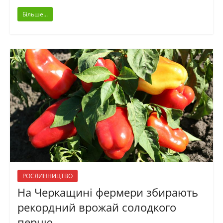
Більше...
РОСЛИННИЦТВО
На Черкащині фермери збирають
рекордний врожай солодкого
перцю