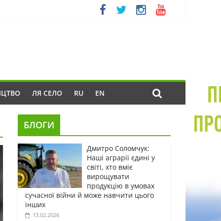
ИЦТВО
ЛЯ СЕЛО
RU
EN
БЛОГИ
Дмитро Соломчук:
Наші аграрії єдині у
світі, хто вміє
вирощувати
продукцію в умовах
сучасної війни й може навчити цього
інших
13.02.2026