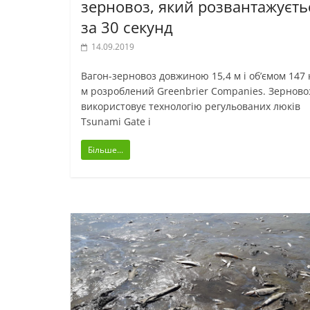
зерновоз, який розвантажуєть
за 30 секунд
14.09.2019
Вагон-зерновоз довжиною 15,4 м і об’ємом 147 
м розроблений Greenbrier Companies. Зерново
використовує технологію регульованих люків
Tsunami Gate і
Більше...