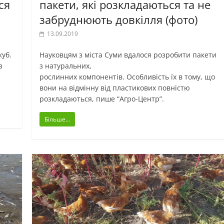
ся
пакети, які розкладаються та не
забруднюють довкілля (фото)
13.09.2019
куб.
Науковцям з міста Суми вдалося розробити пакети
з
з натуральних,
рослинних компонентів. Особливість їх в тому, що
вони на відмінну від пластикових повністю
розкладаються, пише “Агро-Центр”.
Більше...