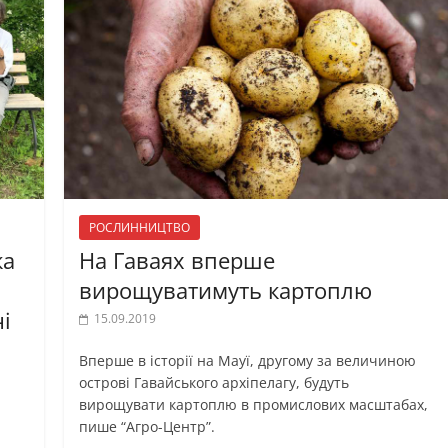
РОСЛИННИЦТВО
ка
На Гаваях вперше
вирощуватимуть картоплю
і
15.09.2019
Вперше в історії на Мауї, другому за величиною
острові Гавайського архіпелагу, будуть
вирощувати картоплю в промислових масштабах,
а
пише “Агро-Центр”.