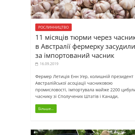
РОСЛИННИЦТВО
11 місяців тюрми через часник
в Австралії фермерку засудил
за імпортований часник
16.09.2019
Фермер Летиція Енн Уер, колишній президент
Австралійської асоціації часниковою
промисловості, імпортувала майже 2200 цибул
часнику зі Сполучених Штатів і Канади,
Більше...