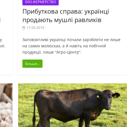
ЕКО-ФЕРМЕРСТВО
Прибуткова справа: українці
і
продають мушлі равликів
17.09.2019
у
Заповзятливі українці почали заробляти не лише
лі.
на самих молюсках, а й навіть на побічній
продукції, пише “Агро-Центр“.
Більше...