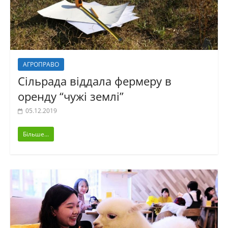
АГРОПРАВО
Сільрада віддала фермеру в
оренду “чужі землі”
05.12.2019
Більше...