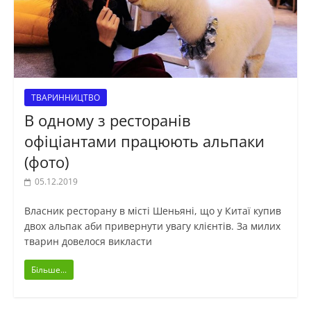
ТВАРИННИЦТВО
В одному з ресторанів
офіціантами працюють альпаки
(фото)
05.12.2019
Власник ресторану в місті Шеньяні, що у Китаї купив
двох альпак аби привернути увагу клієнтів. За милих
тварин довелося викласти
Більше...