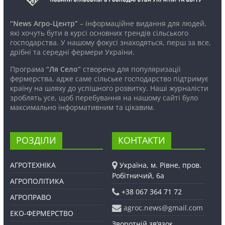
“News Агро-Центр”
– інформаційне видання для людей,
які хочуть бути в курсі основних трендів сільського
господарства. У нашому фокусі знаходяться, перш за все,
дрібні та середні фермери України.
Програма
“Ля Село”
створена для популяризації
фермерства, адже саме сільське господарство підтримує
країну на шляху до успішного розвитку. Наші журналісти
зроблять усе, щоб перебування на нашому сайті було
максимально інформативним та цікавим.
РОЗДІЛИ
КОНТАКТИ
АГРОТЕХНІКА
Україна, м. Рівне, пров.
Робітничий, 6а
АГРОПОЛІТИКА
+38 067 364 71 72
АГРОПРАВО
agroc.news@gmail.com
ЕКО-ФЕРМЕРСТВО
Зворотній зв’язок