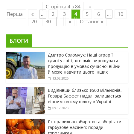
Сторінка 4 з 84
«
Перша
«
...
2
3
4
5
6
...
10
20
30
...
»
Остання »
БЛОГИ
Дмитро Соломчук: Наші аграрії
єдині у світі, хто вміє вирощувати
продукцію в умовах сучасної війни
й може навчити цього інших
13.02.2026
Виділивши близько $500 мільйонів,
Говард Баффет надалі залишається
вірним своєму шляху в Україні
09.12.2023
Як правильно збирати та зберігати
гарбузове насіння: поради
городникам