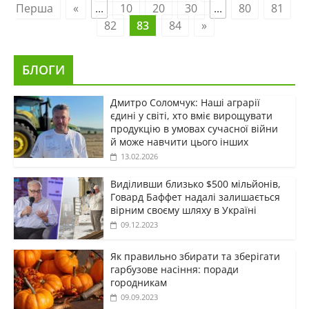
Перша
«
...
10
20
30
...
80
81
82
83
84
»
БЛОГИ
Дмитро Соломчук: Наші аграрії
єдині у світі, хто вміє вирощувати
продукцію в умовах сучасної війни
й може навчити цього інших
13.02.2026
Виділивши близько $500 мільйонів,
Говард Баффет надалі залишається
вірним своєму шляху в Україні
09.12.2023
Як правильно збирати та зберігати
гарбузове насіння: поради
городникам
09.09.2023