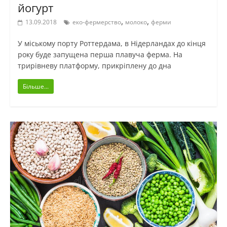
йогурт
,
,
13.09.2018
еко-фермерство
молоко
ферми
У міському порту Роттердама, в Нідерландах до кінця
року буде запущена перша плавуча ферма. На
трирівневу платформу, прикріплену до дна
Більше...