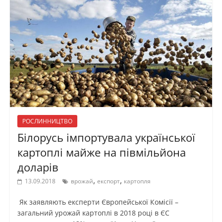
РОСЛИННИЦТВО
Білорусь імпортувала української
картоплі майже на півмільйона
доларів
,
,
13.09.2018
врожай
експорт
картопля
Як заявляють експерти Європейської Комісії –
загальний урожай картоплі в 2018 році в ЄС