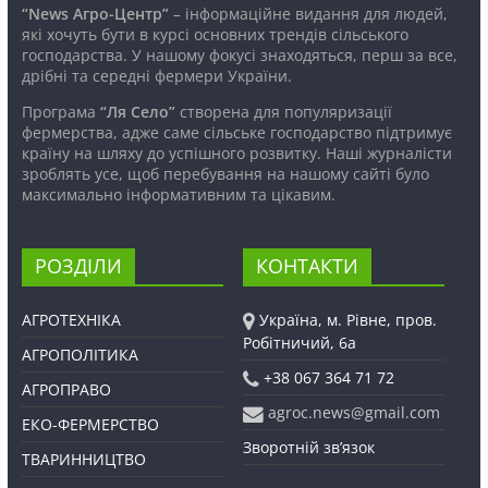
“News Агро-Центр”
– інформаційне видання для людей,
які хочуть бути в курсі основних трендів сільського
господарства. У нашому фокусі знаходяться, перш за все,
дрібні та середні фермери України.
Програма
“Ля Село”
створена для популяризації
фермерства, адже саме сільське господарство підтримує
країну на шляху до успішного розвитку. Наші журналісти
зроблять усе, щоб перебування на нашому сайті було
максимально інформативним та цікавим.
РОЗДІЛИ
КОНТАКТИ
АГРОТЕХНІКА
Україна, м. Рівне, пров.
Робітничий, 6а
АГРОПОЛІТИКА
+38 067 364 71 72
АГРОПРАВО
agroc.news@gmail.com
ЕКО-ФЕРМЕРСТВО
Зворотній зв’язок
ТВАРИННИЦТВО