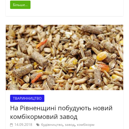
Більше...
ТВАРИННИЦТВО
На Рівненщині побудують новий
комбікормовий завод
,
,
14.09.2018
будівництво
завод
комбікорм