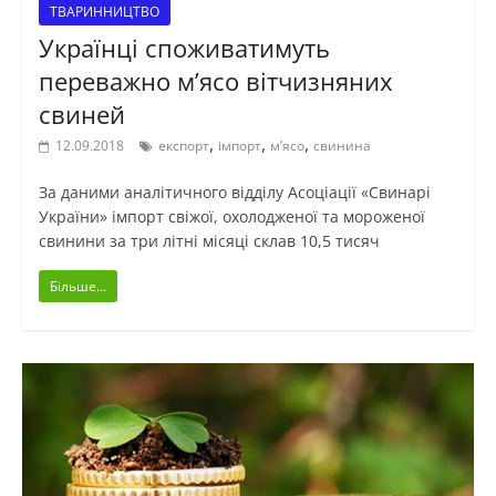
ТВАРИННИЦТВО
Українці споживатимуть
переважно м’ясо вітчизняних
свиней
,
,
,
12.09.2018
експорт
імпорт
м’ясо
свинина
За даними аналітичного відділу Асоціації «Свинарі
України» імпорт свіжої, охолодженої та мороженої
свинини за три літні місяці склав 10,5 тисяч
Більше...