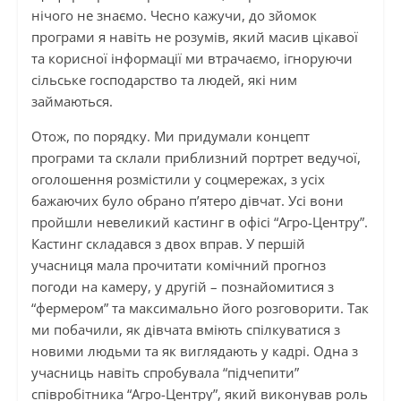
нічого не знаємо. Чесно кажучи, до зйомок
програми я навіть не розумів, який масив цікавої
та корисної інформації ми втрачаємо, ігноруючи
сільське господарство та людей, які ним
займаються.
Отож, по порядку. Ми придумали концепт
програми та склали приблизний портрет ведучої,
оголошення розмістили у соцмережах, з усіх
бажаючих було обрано п’ятеро дівчат. Усі вони
пройшли невеликий кастинг в офісі “Агро-Центру”.
Кастинг складався з двох вправ. У першій
учасниця мала прочитати комічний прогноз
погоди на камеру, у другій – познайомитися з
“фермером” та максимально його розговорити. Так
ми побачили, як дівчата вміють спілкуватися з
новими людьми та як виглядають у кадрі. Одна з
учасниць навіть спробувала “підчепити”
співробітника “Агро-Центру”, який виконував роль