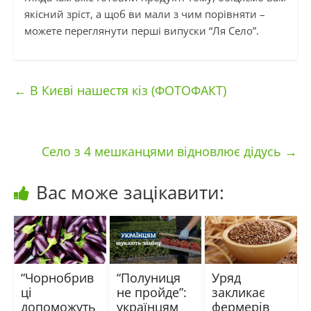
якісний зріст, а щоб ви мали з чим порівняти –
можете переглянути перші випуски “Ля Село”.
←
В Києві нашестя кіз (ФОТОФАКТ)
Село з 4 мешканцями відновлює дідусь
→
Вас може зацікавити:
“Чорнобрив
“Полуниця
Уряд
ці
не пройде”:
закликає
допоможуть
українцям
фермерів