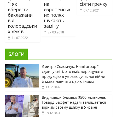
”: як
на
сіяти гречку
вберегти
європейськ
07.12.2021
баклажани
их полях
від
шукають
колорадськи
заміну
х жуків
27.03.2018
14.07.2022
БЛОГИ
Дмитро Соломчук: Наші аграрії
єдині у світі, хто вміє вирощувати
продукцію в умовах сучасної війни
й може навчити цього інших
13.02.2026
Виділивши близько $500 мільйонів,
Говард Баффет надалі залишається
вірним своєму шляху в Україні
09.12.2023