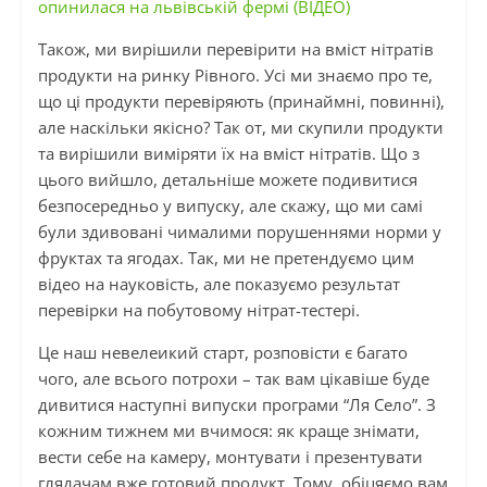
опинилася на львівській фермі (ВІДЕО)
Також, ми вирішили перевірити на вміст нітратів
продукти на ринку Рівного. Усі ми знаємо про те,
що ці продукти перевіряють (принаймні, повинні),
але наскільки якісно? Так от, ми скупили продукти
та вирішили виміряти їх на вміст нітратів. Що з
цього вийшло, детальніше можете подивитися
безпосередньо у випуску, але скажу, що ми самі
були здивовані чималими порушеннями норми у
фруктах та ягодах. Так, ми не претендуємо цим
відео на науковість, але показуємо результат
перевірки на побутовому нітрат-тестері.
Це наш невелеикий старт, розповісти є багато
чого, але всього потрохи – так вам цікавіше буде
дивитися наступні випуски програми “Ля Село”. З
кожним тижнем ми вчимося: як краще знімати,
вести себе на камеру, монтувати і презентувати
глядачам вже готовий продукт. Тому, обіцяємо вам