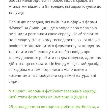
робота налагодилася і процес пішов краще. За
місяць ми відзняли 8 передач, які зараз готуємо до
випуску.
Перші дві передачі, які вийшли в ефір – з ферми
“Мукко” на Львівщині, де молода пара фермерів
вирішили розпочати свою справу. Це абсолютно
нові люди у сільському господарстві, які за кілька
років встигли навчитися фермерству за кордоном
та втілити свої плани у життя. Розповідь про
ферму довелося розбити на два випуски, адже там
дійсно є що показати. Це був дуже цікавий досвід –
за кадром ми теж погралися з маленькими
козенятами та спробували справжні натуральні
сири.
“Ля Село”: молодий футболіст завершив кар’єру,
щоб стати фермером на Львівщині (ВІДЕО)
25-річна дівчина виходила заміж за футболіста, а