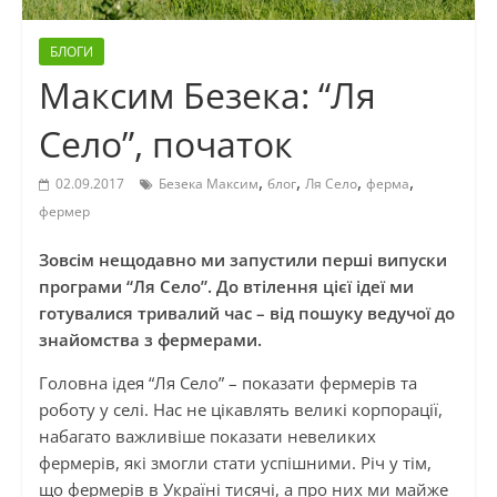
БЛОГИ
Максим Безека: “Ля
Село”, початок
,
,
,
,
02.09.2017
Безека Максим
блог
Ля Село
ферма
фермер
Зовсім нещодавно ми запустили перші випуски
програми “Ля Село”. До втілення цієї ідеї ми
готувалися тривалий час – від пошуку ведучої до
знайомства з фермерами.
Головна ідея “Ля Село” – показати фермерів та
роботу у селі. Нас не цікавлять великі корпорації,
набагато важливіше показати невеликих
фермерів, які змогли стати успішними. Річ у тім,
що фермерів в Україні тисячі, а про них ми майже