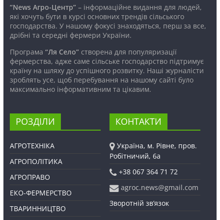
“News Агро-Центр”
– інформаційне видання для людей,
які хочуть бути в курсі основних трендів сільського
господарства. У нашому фокусі знаходяться, перш за все,
дрібні та середні фермери України.
Програма
“Ля Село”
створена для популяризації
фермерства, адже саме сільське господарство підтримує
країну на шляху до успішного розвитку. Наші журналісти
зроблять усе, щоб перебування на нашому сайті було
максимально інформативним та цікавим.
РОЗДІЛИ
КОНТАКТИ
АГРОТЕХНІКА
Україна, м. Рівне, пров.
Робітничий, 6а
АГРОПОЛІТИКА
+38 067 364 71 72
АГРОПРАВО
agroc.news@gmail.com
ЕКО-ФЕРМЕРСТВО
Зворотній зв’язок
ТВАРИННИЦТВО