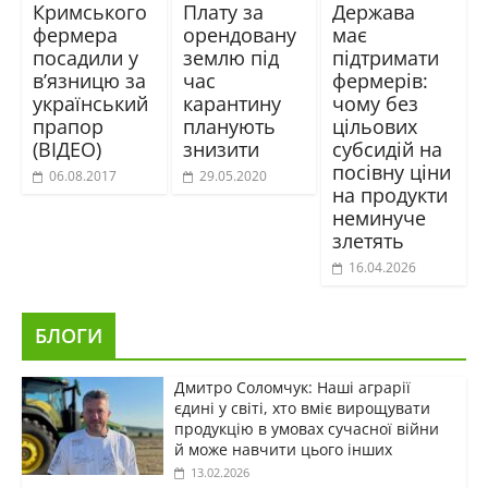
Кримського
Плату за
Держава
фермера
орендовану
має
посадили у
землю під
підтримати
в’язницю за
час
фермерів:
український
карантину
чому без
прапор
планують
цільових
(ВІДЕО)
знизити
субсидій на
посівну ціни
06.08.2017
29.05.2020
на продукти
неминуче
злетять
16.04.2026
БЛОГИ
Дмитро Соломчук: Наші аграрії
єдині у світі, хто вміє вирощувати
продукцію в умовах сучасної війни
й може навчити цього інших
13.02.2026