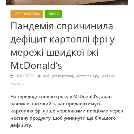
АГРОПОЛІТИКА
БЛОГИ
Пандемія спричинила
дефіцит картоплі фрі у
мережі швидкої їжі
McDonald’s
,
,
10.01.2022
дефіцит картоплі
картопля фрі
нестача
картоплі
Напередодні нового року у McDonald’s Japan
заявили, що якийсь час продаватимуть
картоплю фрі лише невеликими порціями через
нестачу продукту, щоб уникнути ще більшого
дефіциту.