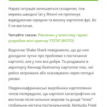
Наразі ситуація залишається складною, тож
мережа швидкої їжі у Японії не пропонує
відвідувачам середню та велику картоплю фрі. Бо
її не вистачає.
Читайте також:
Рівнянин у власному гаражі
розробив міні-трактор “СОТА” (ФОТО)
Водночас Shake Shack повідомили, що до них
доходили чутки про проблеми з постачання
картоплі, але у них все добре. Та роздавали в
аеропорту Кеннеді безплатну картоплю тим, чиї
рейси затримали або скасовували через погодні
умови.
Південноафриканські виробники картопляних
чіпсів попередили, що картоплі катастрофічно не
вистачає після сильних морозів та дощів “плюс”
глобальна нестача постачальників. Kentucky Fried