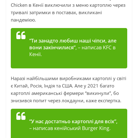
Chicken в Кенії виключили з меню картоплю через
тривалі затримки в поставах, викликані
пандемією.
“Ти занадто любиш наші чіпси, але
вони закінчилися”
, – написав KFC в
Кенії.
Наразі найбільшими виробниками картоплі у світі
є Китай, Росія, Індія та США. Але у 2021 багато
картоплі американські фермери “викинули”, бо
знизився попит через локдауни, каже експертка.
“У нас достатньо картоплі для всіх”,
– написав кенійський Burger King.