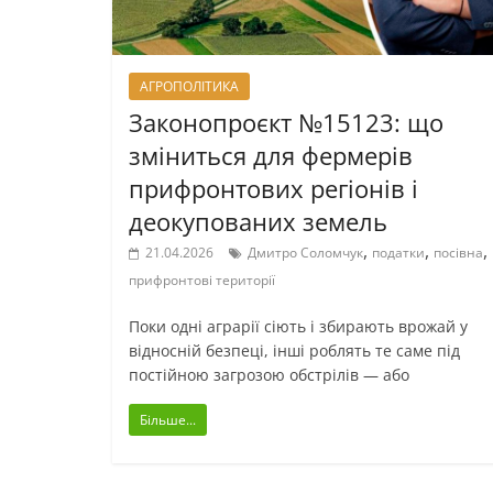
АГРОПОЛІТИКА
Законопроєкт №15123: що
зміниться для фермерів
прифронтових регіонів і
деокупованих земель
,
,
,
21.04.2026
Дмитро Соломчук
податки
посівна
прифронтові території
Поки одні аграрії сіють і збирають врожай у
відносній безпеці, інші роблять те саме під
постійною загрозою обстрілів — або
Більше...