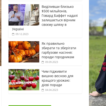
Виділивши близько
$500 мільйонів,
Говард Баффет надалі
залишається вірним
своєму шляху в
Україні
09.12.2023
Як правильно
збирати та зберігати
гарбузове насіння:
поради городникам
09.09.2023
Чим підживити
вишню весною для
кращого урожаю:
дієві поради
04.04.2023