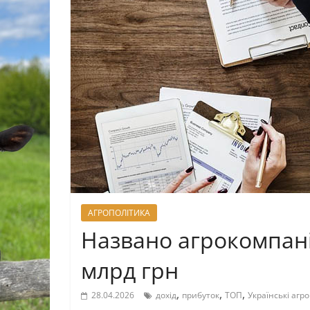
АГРОПОЛІТИКА
Названо агрокомпанії
млрд грн
,
,
,
28.04.2026
дохід
прибуток
ТОП
Українські агр