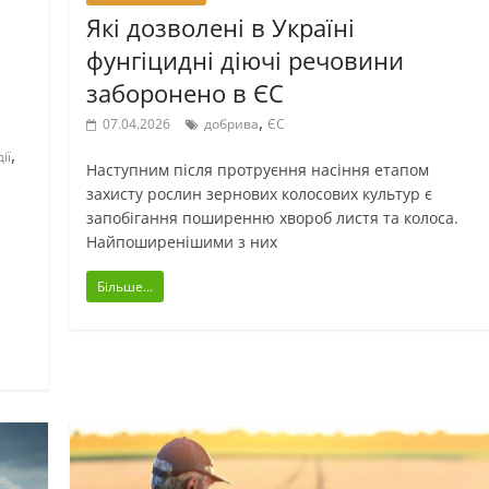
Які дозволені в Україні
фунгіцидні діючі речовини
заборонено в ЄС
,
07.04.2026
добрива
ЄС
,
ії
Наступним після протруєння насіння етапом
захисту рослин зернових колосових культур є
запобігання поширенню хвороб листя та колоса.
Найпоширенішими з них
Більше...