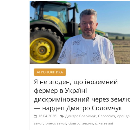
АГРОПОЛІТИКА
Я не згоден, що іноземний
фермер в Україні
дискримінований через землю
— нардеп Дмитро Соломчук
,
,
16.04.2026
Дмитро Соломчук
Євросоюз
оренда
,
,
,
землі
ринок землі
сільгоспземля
ціна землі