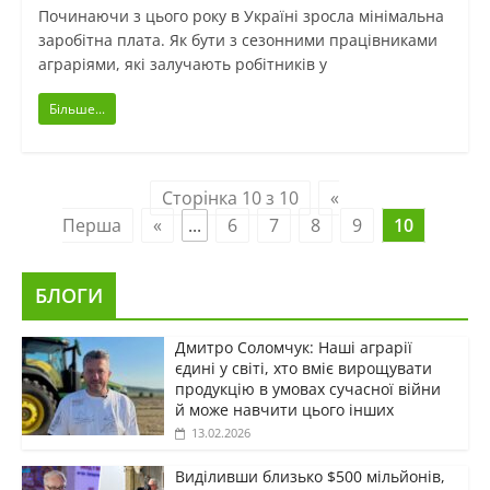
Починаючи з цього року в Україні зросла мінімальна
заробітна плата. Як бути з сезонними працівниками
аграріями, які залучають робітників у
Більше...
Сторінка 10 з 10
«
Перша
«
...
6
7
8
9
10
БЛОГИ
Дмитро Соломчук: Наші аграрії
єдині у світі, хто вміє вирощувати
продукцію в умовах сучасної війни
й може навчити цього інших
13.02.2026
Виділивши близько $500 мільйонів,