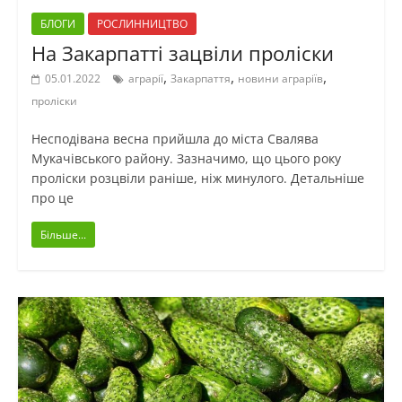
БЛОГИ
РОСЛИННИЦТВО
На Закарпатті зацвіли проліски
,
,
,
05.01.2022
аграрії
Закарпаття
новини аграріїв
проліски
Несподівана весна прийшла до міста Свалява
Мукачівського району. Зазначимо, що цього року
проліски розцвіли раніше, ніж минулого. Детальніше
про це
Більше...