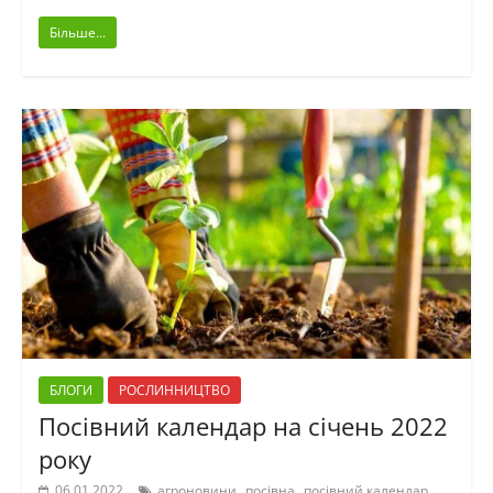
Більше...
БЛОГИ
РОСЛИННИЦТВО
Посівний календар на січень 2022
року
,
,
,
06.01.2022
агроновини
посівна
посівний календар