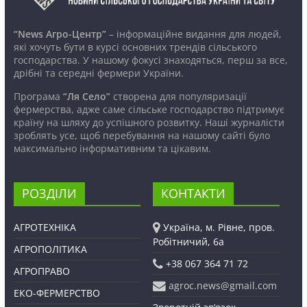
“News Агро-Центр”
– інформаційне видання для людей,
які хочуть бути в курсі основних трендів сільського
господарства. У нашому фокусі знаходяться, перш за все,
дрібні та середні фермери України.
Програма
“Ля Село”
створена для популяризації
фермерства, адже саме сільське господарство підтримує
країну на шляху до успішного розвитку. Наші журналісти
зроблять усе, щоб перебування на нашому сайті було
максимально інформативним та цікавим.
РОЗДІЛИ
КОНТАКТИ
АГРОТЕХНІКА
Україна, м. Рівне, пров.
Робітничий, 6а
АГРОПОЛІТИКА
+38 067 364 71 72
АГРОПРАВО
agroc.news@gmail.com
ЕКО-ФЕРМЕРСТВО