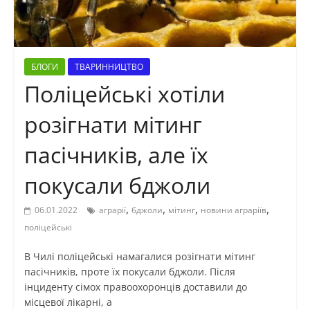
БЛОГИ
ТВАРИННИЦТВО
Поліцейські хотіли
розігнати мітинг
пасічників, але їх
покусали бджоли
,
,
,
,
06.01.2022
аграрії
бджоли
мітинг
новини аграріїв
поліцейські
В Чилі поліцейські намагалися розігнати мітинг
пасічників, проте їх покусали бджоли. Після
інциденту сімох правоохоронців доставили до
місцевої лікарні, а