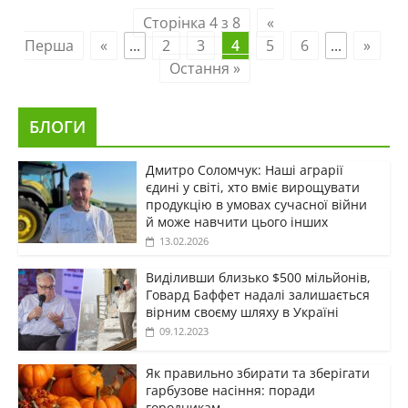
Сторінка 4 з 8
«
Перша
«
...
2
3
4
5
6
...
»
Остання »
БЛОГИ
Дмитро Соломчук: Наші аграрії
єдині у світі, хто вміє вирощувати
продукцію в умовах сучасної війни
й може навчити цього інших
13.02.2026
Виділивши близько $500 мільйонів,
Говард Баффет надалі залишається
вірним своєму шляху в Україні
09.12.2023
Як правильно збирати та зберігати
гарбузове насіння: поради
городникам