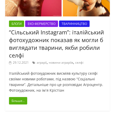
БЛОГИ
ЕКО-ФЕРМЕРСТВО
ТВАРИННИЦТВО
“Сільський Instagram”: італійський
фотохудожник показав як могли б
виглядати тварини, якби робили
селфі
,
,
29.12.2021
аграрії
новини аграріїв
селфі
Італійський фотохудожник висміяв культуру селфі
своїми новими роботами, під назвою “Соціальні
тварини”. Детальніше про це розповідає Агроцентр.
Фотохудожник, на ім`я Крістіан
Більше...