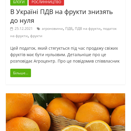
БЛОГИ
РОСЛИННИЦТВО
В Україні ПДВ на фрукти знизять
до нуля
,
,
,
25.12.2021
агроновини
ПДВ
ПДВ на фрукти
податок
,
на фрукти
фрукти
Цей податок, який стягується під час продажу свіжих
фруктів має бути нульовим. Детальніше про це
розповідає Агроцентр. Про це повідомив співвласник
Більше...