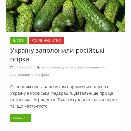
БЛОГИ
РОСЛИННИЦТВО
Україну заполонили російські
огірки
,
,
,
31.12.2021
агроновини
огірки
постачальники
постачальники огірків
Основним постачальником парникових огірків в
Україну є Російська Федерація. Детальніше про це
розповідає Агроцентр. Така ситуація склалася через
те, що часто-густо
Більше...