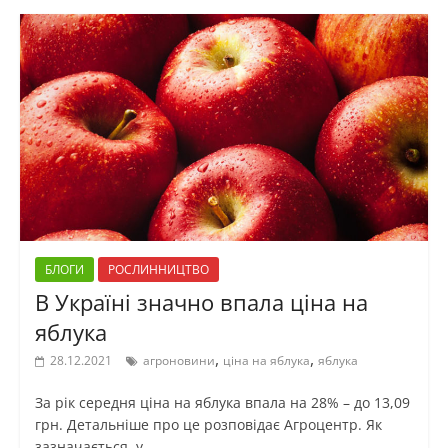
БЛОГИ
РОСЛИННИЦТВО
В Україні значно впала ціна на
яблука
,
,
28.12.2021
агроновини
ціна на яблука
яблука
За рік середня ціна на яблука впала на 28% – до 13,09
грн. Детальніше про це розповідає Агроцентр. Як
зазначається, у