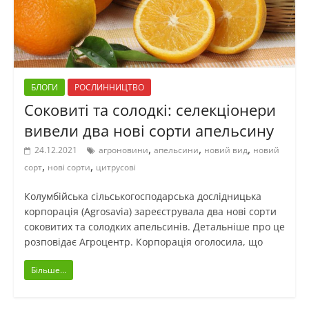
БЛОГИ
РОСЛИННИЦТВО
Соковиті та солодкі: селекціонери
вивели два нові сорти апельсину
,
,
,
24.12.2021
агроновини
апельсини
новий вид
новий
,
,
сорт
нові сорти
цитрусові
Колумбійська сільськогосподарська дослідницька
корпорація (Agrosavia) зареєструвала два нові сорти
соковитих та солодких апельсинів. Детальніше про це
розповідає Агроцентр. Корпорація оголосила, що
Більше...