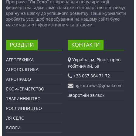
Програма
“Ля Село”
створена для популяризації
фермерства, адже саме сільське господарство підтримує
країну на шляху до успішного розвитку. Наші журналісти
зроблять усе, щоб перебування на нашому сайті було
максимально інформативним та цікавим.
РОЗДІЛИ
КОНТАКТИ
АГРОТЕХНІКА
Україна, м. Рівне, пров.
Робітничий, 6а
АГРОПОЛІТИКА
+38 067 364 71 72
АГРОПРАВО
agroc.news@gmail.com
ЕКО-ФЕРМЕРСТВО
Зворотній зв’язок
ТВАРИННИЦТВО
РОСЛИННИЦТВО
ЛЯ СЕЛО
БЛОГИ