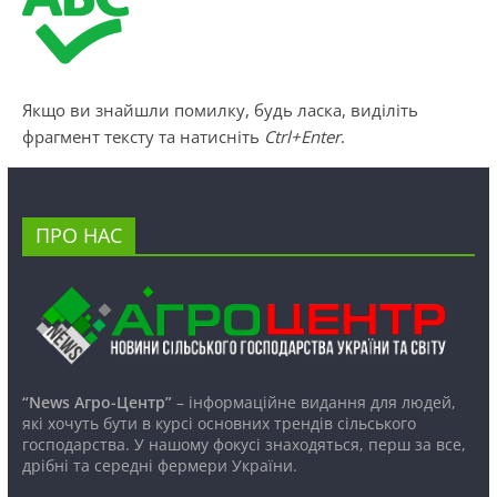
Якщо ви знайшли помилку, будь ласка, виділіть
фрагмент тексту та натисніть
Ctrl+Enter
.
ПРО НАС
“News Агро-Центр”
– інформаційне видання для людей,
які хочуть бути в курсі основних трендів сільського
господарства. У нашому фокусі знаходяться, перш за все,
дрібні та середні фермери України.