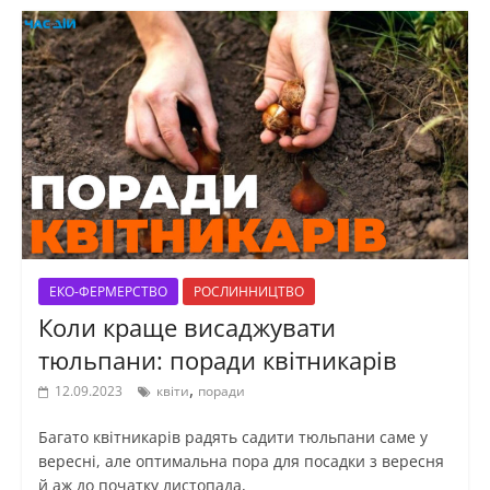
ЕКО-ФЕРМЕРСТВО
РОСЛИННИЦТВО
Коли краще висаджувати
тюльпани: поради квітникарів
,
12.09.2023
квіти
поради
Багато квітникарів радять садити тюльпани саме у
вересні, але оптимальна пора для посадки з вересня
й аж до початку листопада,