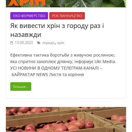
ЕКО-ФЕРМЕРСТВО
РОСЛИННИЦТВО
Як вивести хрін з городу раз і
назавжди
,
13.09.2023
поради
хрін
Ефективна тактика боротьби з живучою рослиною,
яка спритно захоплює ділянку, інформує Ukr.Media.
УСІ НОВИНИ В ОДНОМУ ТЕЛЕГРАМ-КАНАЛІ –
БАЙРАКТАР NEWS Листя та коріння
Більше...