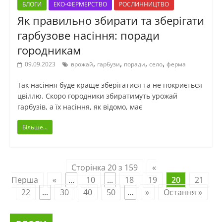
БЛОГИ
ЕКО-ФЕРМЕРСТВО
РОСЛИННИЦТВО
Як правильно збирати та зберігати
гарбузове насіння: поради
городникам
,
,
,
,
09.09.2023
врожай
гарбузи
поради
село
ферма
Так насіння буде краще зберігатися та не покриється
цвіллю. Скоро городники збиратимуть урожай
гарбузів, а їх насіння, як відомо, має
Більше...
Сторінка 20 з 159
«
Перша
«
...
10
...
18
19
20
21
22
...
30
40
50
...
»
Остання »