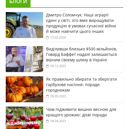
БЛОГИ
Дмитро Соломчук: Наші аграрії
єдині у світі, хто вміє вирощувати
продукцію в умовах сучасної війни
й може навчити цього інших
13.02.2026
Виділивши близько $500 мільйонів,
Говард Баффет надалі залишається
вірним своєму шляху в Україні
09.12.2023
Як правильно збирати та зберігати
гарбузове насіння: поради
городникам
09.09.2023
Чим підживити вишню весною для
кращого урожаю: дієві поради
04.04.2023