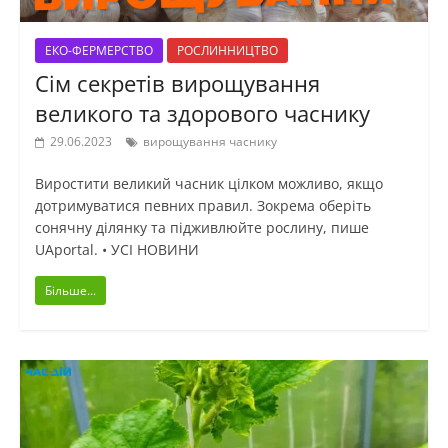
ЕКО-ФЕРМЕРСТВО
РОСЛИННИЦТВО
Сім секретів вирощування
великого та здорового часнику
29.06.2023
вирощування часнику
Виростити великий часник цілком можливо, якщо
дотримуватися певних правил. Зокрема оберіть
сонячну ділянку та підживлюйте рослину, пише
UAportal. • УСІ НОВИНИ
Більше...