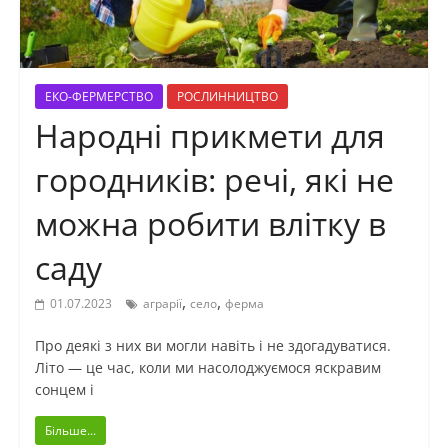
ЕКО-ФЕРМЕРСТВО
РОСЛИННИЦТВО
Народні прикмети для
городників: речі, які не
можна робити влітку в
саду
,
,
01.07.2023
аграрії
село
ферма
Про деякі з них ви могли навіть і не здогадуватися.
Літо — це час, коли ми насолоджуємося яскравим
сонцем і
Більше...