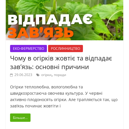
ЕКО-ФЕРМЕРСТВО
РОСЛИННИЦТВО
Чому в огірків жовтіє та відпадає
зав’язь: основні причини
,
29.06.2023
огірки
поради
Огірки теплолюбна, вологолюбна та
швидкозростаюча овочева культура. У червні
активно плодоносять огірки. Але трапляється так, що
зав’язь починає жовтіти і
Більше...