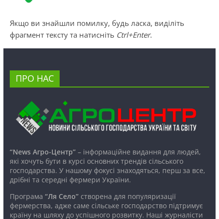
Якщо ви знайшли помилку, будь ласка, виділіть
фрагмент тексту та натисніть
Ctrl+Enter
.
ПРО НАС
“News Агро-Центр”
– інформаційне видання для людей,
які хочуть бути в курсі основних трендів сільського
господарства. У нашому фокусі знаходяться, перш за все,
дрібні та середні фермери України.
Програма
“Ля Село”
створена для популяризації
фермерства, адже саме сільське господарство підтримує
країну на шляху до успішного розвитку. Наші журналісти