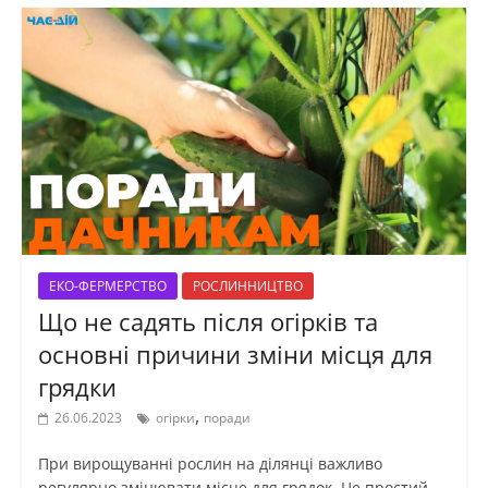
ЕКО-ФЕРМЕРСТВО
РОСЛИННИЦТВО
Що не садять після огірків та
основні причини зміни місця для
грядки
,
26.06.2023
огірки
поради
При вирощуванні рослин на ділянці важливо
регулярно змінювати місце для грядок. Це простий