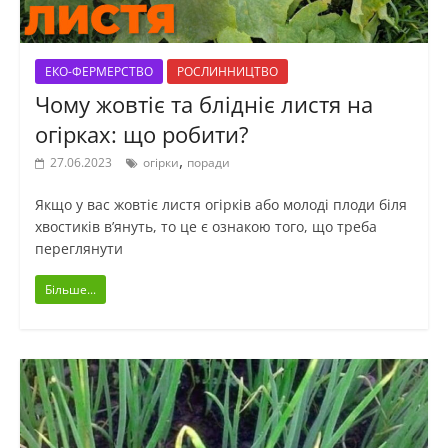
ЕКО-ФЕРМЕРСТВО
РОСЛИННИЦТВО
Чому жовтіє та блідніє листя на
огірках: що робити?
,
27.06.2023
огірки
поради
Якщо у вас жовтіє листя огірків або молоді плоди біля
хвостиків в’януть, то це є ознакою того, що треба
переглянути
Більше...