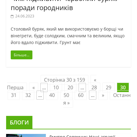
поради городників
24.06.2023
Столовий буряк, який ми використовуємо у борщі чи
вінегрети, буде солодким, смачним та великим, якщо
його вдало підживити. Грунт має
Більше...
Сторінка 30 з 159
«
Перша
«
...
10
20
...
28
29
30
31
32
...
40
50
60
...
»
Останн
я »
БЛОГИ
Дмитро Соломчук: Наші аграрії