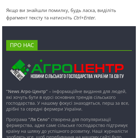
Якщо ви знайшли помилку, будь ласка, виділіть
фрагмент тексту та натисніть
Ctrl+Enter
.
ПРО НАС
“News Агро-Центр”
– інформаційне видання для людей,
які хочуть бути в курсі основних трендів сільського
господарства. У нашому фокусі знаходяться, перш за все,
дрібні та середні фермери України.
Програма
“Ля Село”
створена для популяризації
фермерства, адже саме сільське господарство підтримує
країну на шляху до успішного розвитку. Наші журналісти
зроблять усе, щоб перебування на нашому сайті було