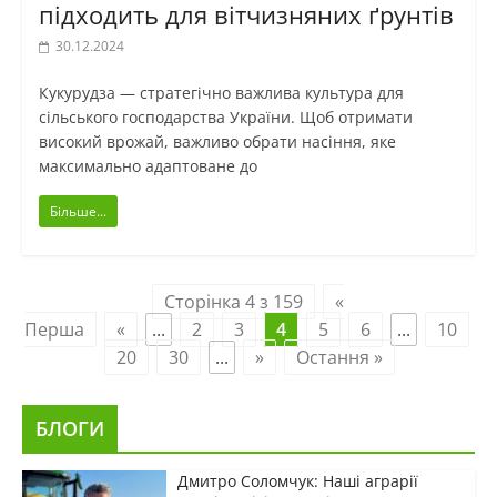
підходить для вітчизняних ґрунтів
30.12.2024
Кукурудза — стратегічно важлива культура для
сільського господарства України. Щоб отримати
високий врожай, важливо обрати насіння, яке
максимально адаптоване до
Більше...
Сторінка 4 з 159
«
Перша
«
...
2
3
4
5
6
...
10
20
30
...
»
Остання »
БЛОГИ
Дмитро Соломчук: Наші аграрії