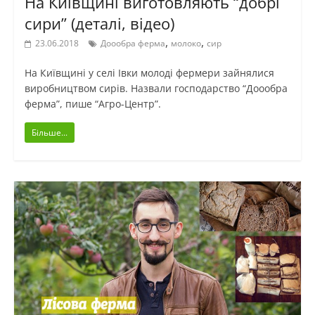
На Київщині виготовляють “добрі
сири” (деталі, відео)
,
,
23.06.2018
Доообра ферма
молоко
сир
На Київщині у селі Івки молоді фермери зайнялися
виробництвом сирів. Назвали господарство “Доообра
ферма”, пише “Агро-Центр”.
Більше...