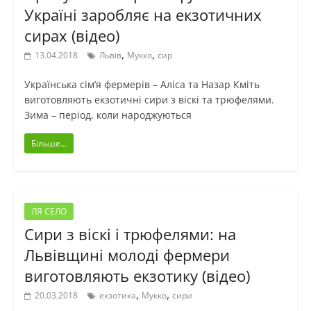
Україні заробляє на екзотичних
сирах (відео)
,
,
13.04.2018
Львів
Мукко
сир
Українська сім’я фермерів – Аліса та Назар Кміть
виготовляють екзотичні сири з віскі та трюфелями.
Зима – період, коли народжуються
Більше...
ЛЯ СЕЛО
Сири з віскі і трюфелями: на
Львівщині молоді фермери
виготовляють екзотику (відео)
,
,
20.03.2018
екзотика
Мукко
сири