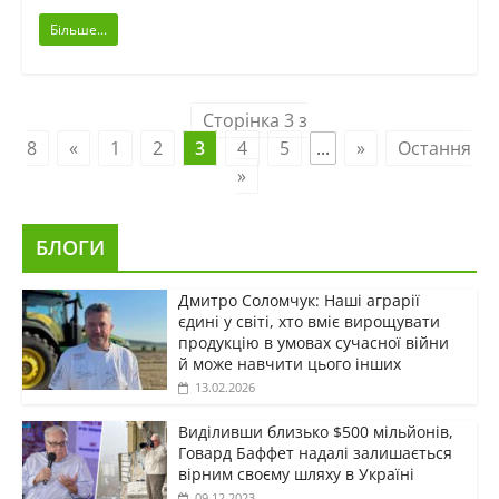
Більше...
Сторінка 3 з
8
«
1
2
3
4
5
...
»
Остання
»
БЛОГИ
Дмитро Соломчук: Наші аграрії
єдині у світі, хто вміє вирощувати
продукцію в умовах сучасної війни
й може навчити цього інших
13.02.2026
Виділивши близько $500 мільйонів,
Говард Баффет надалі залишається
вірним своєму шляху в Україні
09.12.2023