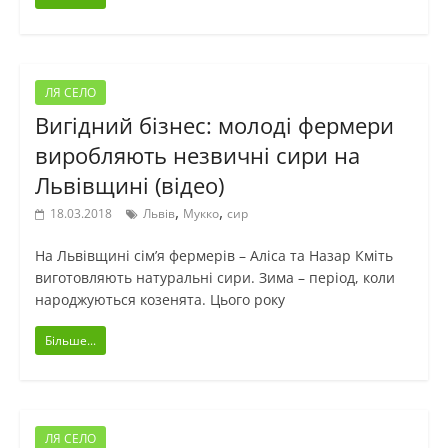
ЛЯ СЕЛО
Вигідний бізнес: молоді фермери
виробляють незвичні сири на
Львівщині (відео)
,
,
18.03.2018
Львів
Мукко
сир
На Львівщині сім’я фермерів – Аліса та Назар Кміть
виготовляють натуральні сири. Зима – період, коли
народжуються козенята. Цього року
Більше...
ЛЯ СЕЛО