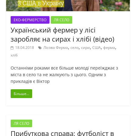
ЕКО-ФЕРМЕРСТВО
ЛЯ СЕЛО
Український фермер у лісі
заробляє на сирах і хлібі (відео)
,
,
,
,
,
18.04.2018
Лісова Ферма
село
сири
США
ферма
хліб
Останніми роками все більше молоді переїжджає з
міста в село та не жалкують з цього. Одним з
прикладів є Віктор
Більше...
ЛЯ СЕЛО
Прибуткова справа: футболіст в