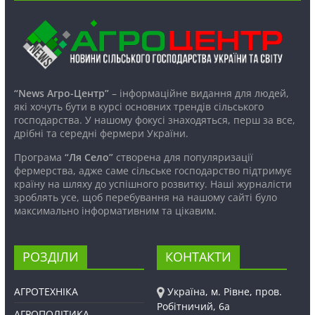
“News Агро-Центр”
– інформаційне видання для людей,
які хочуть бути в курсі основних трендів сільського
господарства. У нашому фокусі знаходяться, перш за все,
дрібні та середні фермери України.
Програма
“Ля Село”
створена для популяризації
фермерства, адже саме сільське господарство підтримує
країну на шляху до успішного розвитку. Наші журналісти
зроблять усе, щоб перебування на нашому сайті було
максимально інформативним та цікавим.
РОЗДІЛИ
КОНТАКТИ
АГРОТЕХНІКА
Україна, м. Рівне, пров.
Робітничий, 6а
АГРОПОЛІТИКА