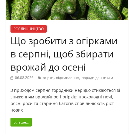
РОСЛИННИЦТВО
Що зробити з огірками
в серпні, щоб збирати
врожай до осені
,
,
06.08.2026
огірки
підживлення
поради дачникам
З приходом серпня городники нерідко стикаються зі
зниженням врожайності огірків: прохолодні ночі,
рясні роси та старіння батогів сповільнюють ріст
нових
Більше...