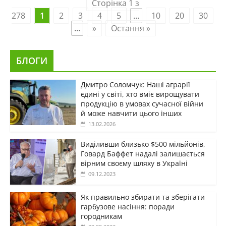
Сторінка 1 з
278
1
2
3
4
5
...
10
20
30
...
»
Остання »
БЛОГИ
Дмитро Соломчук: Наші аграрії
єдині у світі, хто вміє вирощувати
продукцію в умовах сучасної війни
й може навчити цього інших
13.02.2026
Виділивши близько $500 мільйонів,
Говард Баффет надалі залишається
вірним своєму шляху в Україні
09.12.2023
Як правильно збирати та зберігати
гарбузове насіння: поради
городникам