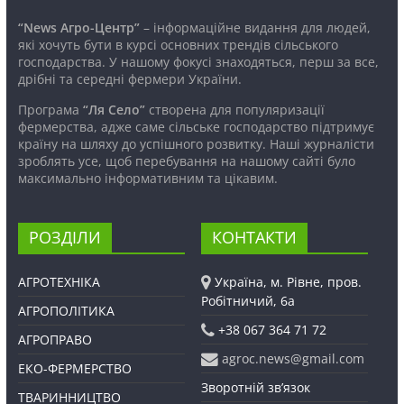
“News Агро-Центр”
– інформаційне видання для людей,
які хочуть бути в курсі основних трендів сільського
господарства. У нашому фокусі знаходяться, перш за все,
дрібні та середні фермери України.
Програма
“Ля Село”
створена для популяризації
фермерства, адже саме сільське господарство підтримує
країну на шляху до успішного розвитку. Наші журналісти
зроблять усе, щоб перебування на нашому сайті було
максимально інформативним та цікавим.
РОЗДІЛИ
КОНТАКТИ
АГРОТЕХНІКА
Україна, м. Рівне, пров.
Робітничий, 6а
АГРОПОЛІТИКА
+38 067 364 71 72
АГРОПРАВО
agroc.news@gmail.com
ЕКО-ФЕРМЕРСТВО
Зворотній зв’язок
ТВАРИННИЦТВО