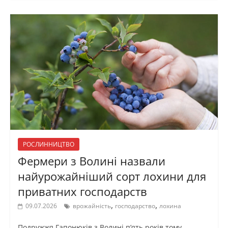
РОСЛИННИЦТВО
Фермери з Волині назвали
найурожайніший сорт лохини для
приватних господарств
,
,
09.07.2026
врожайність
господарство
лохина
Подружжя Гапонюків з Волині п’ять років тому