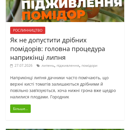
РОСЛИННИЦТВО
Як не допустити дрібних
помідорів: головна процедура
наприкінці липня
,
,
27.07.2026
липень
підживлення
помідори
Наприкінці липня дачники часто помічають, що
верхні кисті томатів залишаються дрібними й
повільно зав’язуються, хоча нижні грона вже щедро
налилися плодами. Городник
Більше...