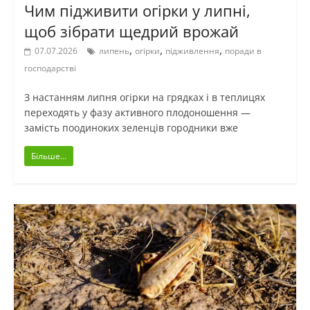
Чим підживити огірки у липні,
щоб зібрати щедрий врожай
,
,
,
07.07.2026
липень
огірки
підживлення
поради в
господарстві
З настанням липня огірки на грядках і в теплицях
переходять у фазу активного плодоношення —
замість поодиноких зеленців городники вже
Більше...