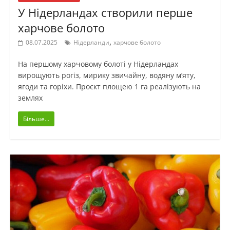
У Нідерландах створили перше
харчове болото
,
08.07.2025
Нідерланди
харчове болото
На першому харчовому болоті у Нідерландах
вирощують рогіз, мирику звичайну, водяну м’яту,
ягоди та горіхи. Проєкт площею 1 га реалізують на
землях
Більше...