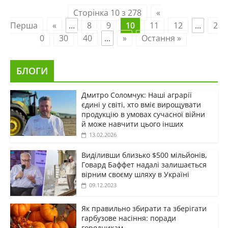
Сторінка 10 з 278
«
Перша
«
...
8
9
10
11
12
...
2
0
30
40
...
»
Остання »
БЛОГИ
Дмитро Соломчук: Наші аграрії
єдині у світі, хто вміє вирощувати
продукцію в умовах сучасної війни
й може навчити цього інших
13.02.2026
Виділивши близько $500 мільйонів,
Говард Баффет надалі залишається
вірним своєму шляху в Україні
09.12.2023
Як правильно збирати та зберігати
гарбузове насіння: поради
городникам