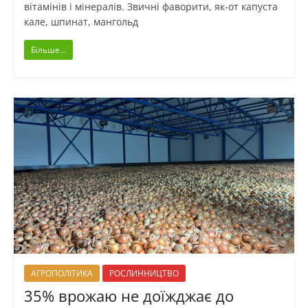
вітамінів і мінералів. Звичні фаворити, як-от капуста
кале, шпинат, мангольд
Більше...
АГРОПОЛІТИКА
РОСЛИННИЦТВО
35% врожаю не доїжджає до