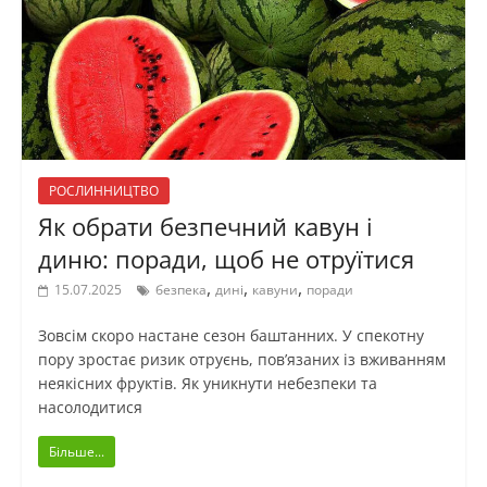
РОСЛИННИЦТВО
Як обрати безпечний кавун і
диню: поради, щоб не отруїтися
,
,
,
15.07.2025
безпека
дині
кавуни
поради
Зовсім скоро настане сезон баштанних. У спекотну
пору зростає ризик отруєнь, пов’язаних із вживанням
неякісних фруктів. Як уникнути небезпеки та
насолодитися
Більше...