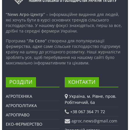
“News Агро-Центр”
– інформаційне видання для людей,
які хочуть бути в курсі основних трендів сільського
господарства. У нашому фокусі знаходяться, перш за все,
дрібні та середні фермери України.
Програма
“Ля Село”
створена для популяризації
фермерства, адже саме сільське господарство підтримує
країну на шляху до успішного розвитку. Наші журналісти
зроблять усе, щоб перебування на нашому сайті було
максимально інформативним та цікавим.
РОЗДІЛИ
КОНТАКТИ
АГРОТЕХНІКА
Україна, м. Рівне, пров.
Робітничий, 6а
АГРОПОЛІТИКА
+38 067 364 71 72
АГРОПРАВО
agroc.news@gmail.com
ЕКО-ФЕРМЕРСТВО