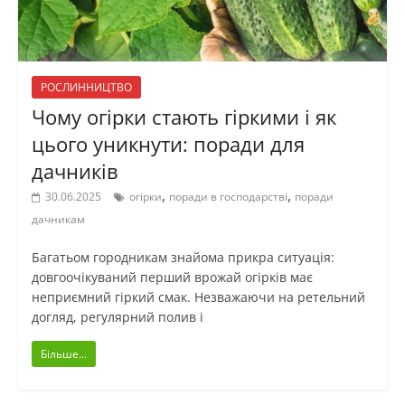
РОСЛИННИЦТВО
Чому огірки стають гіркими і як
цього уникнути: поради для
дачників
,
,
30.06.2025
огірки
поради в господарстві
поради
дачникам
Багатьом городникам знайома прикра ситуація:
довгоочікуваний перший врожай огірків має
неприємний гіркий смак. Незважаючи на ретельний
догляд, регулярний полив і
Більше...