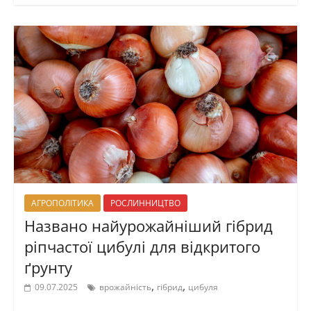
АГРОПОЛІТИКА
РОСЛИННИЦТВО
Названо найурожайніший гібрид
ріпчастої цибулі для відкритого
ґрунту
,
,
09.07.2025
врожайність
гібрид
цибуля