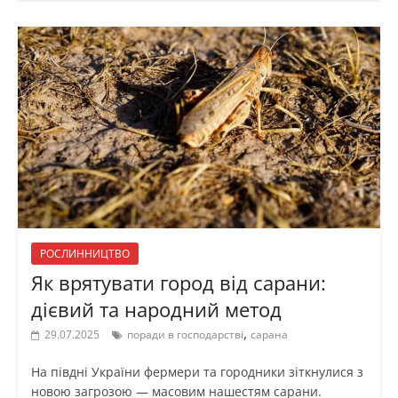
РОСЛИННИЦТВО
Як врятувати город від сарани:
дієвий та народний метод
,
29.07.2025
поради в господарстві
сарана
На півдні України фермери та городники зіткнулися з
новою загрозою — масовим нашестям сарани.