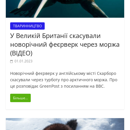
ТВАРИННИЦТВО
У Великій Британії скасували
новорічний феєрверк через моржа
(ВІДЕО)
01.01.2023
Новорічний феєрверк у англійському місті Скарборо
скасували через турботу про арктичного моржа. Про
це розповідає GreenPost з посиланням на BBC.
Більше...