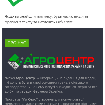
Якщо ви знайшли помилку, будь ласка, виділіть
фрагмент тексту та натисніть
Ctrl+Enter
.
ПРО НАС
“News Агро-Центр”
– інформаційне видання для людей,
які хочуть бути в курсі основних трендів сільського
господарства. У нашому фокусі знаходяться, перш за все,
дрібні та середні фермери України.
Програма
“Ля Село”
створена для популяризації
фермерства, адже саме сільське господарство підтримує