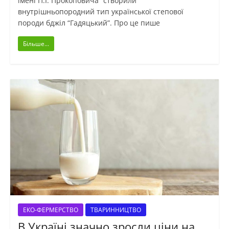
імені П.І. Прокоповича” створили
внутрішньопородний тип української степової
породи бджіл “Гадяцький”. Про це пише
Більше...
ЕКО-ФЕРМЕРСТВО
ТВАРИННИЦТВО
В Україні значно зросли ціни на