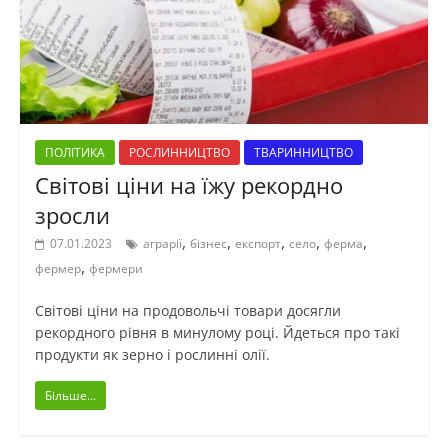
ПОЛІТИКА
РОСЛИННИЦТВО
ТВАРИННИЦТВО
Світові ціни на їжу рекордно
зросли
,
,
,
,
,
07.01.2023
аграрії
бізнес
експорт
село
ферма
,
фермер
фермери
Світові ціни на продовольчі товари досягли
рекордного рівня в минулому році. Йдеться про такі
продукти як зерно і рослинні олії.
Більше...