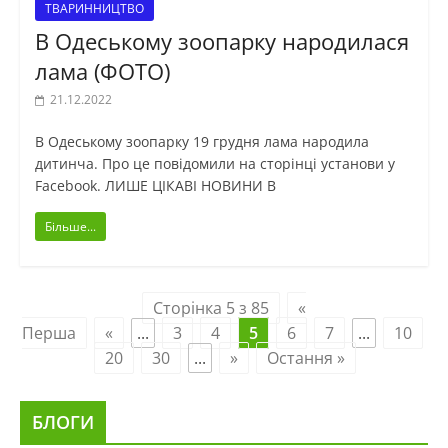
ТВАРИННИЦТВО
В Одеському зоопарку народилася
лама (ФОТО)
21.12.2022
В Одеському зоопарку 19 грудня лама народила
дитинча. Про це повідомили на сторінці установи у
Facebook. ЛИШЕ ЦІКАВІ НОВИНИ В
Більше...
Сторінка 5 з 85
«
Перша
«
...
3
4
5
6
7
...
10
20
30
...
»
Остання »
БЛОГИ