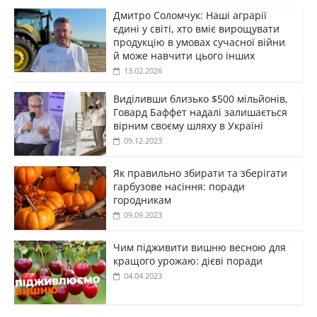
Дмитро Соломчук: Наші аграрії
єдині у світі, хто вміє вирощувати
продукцію в умовах сучасної війни
й може навчити цього інших
13.02.2026
Виділивши близько $500 мільйонів,
Говард Баффет надалі залишається
вірним своєму шляху в Україні
09.12.2023
Як правильно збирати та зберігати
гарбузове насіння: поради
городникам
09.09.2023
Чим підживити вишню весною для
кращого урожаю: дієві поради
04.04.2023