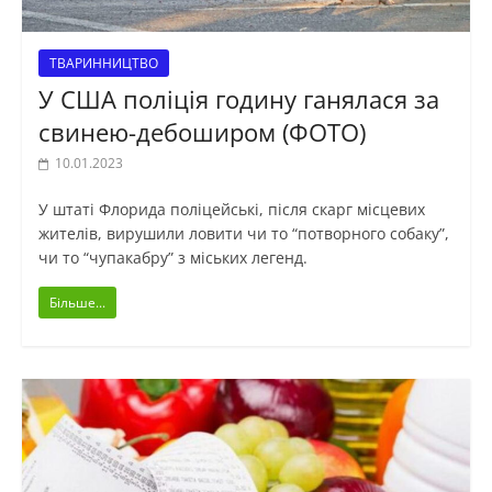
ТВАРИННИЦТВО
У США поліція годину ганялася за
свинею-дебоширом (ФОТО)
10.01.2023
У штаті Флорида поліцейські, після скарг місцевих
жителів, вирушили ловити чи то “потворного собаку”,
чи то “чупакабру” з міських легенд.
Більше...