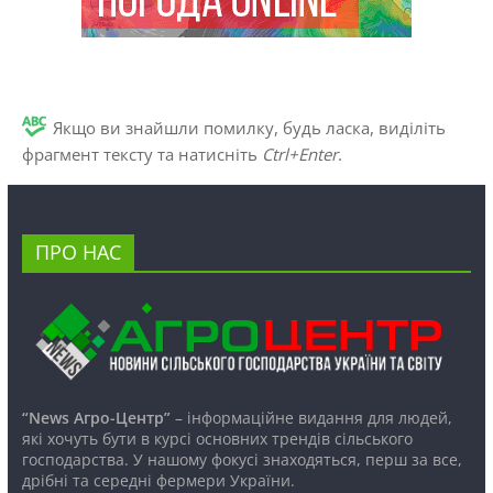
Якщо ви знайшли помилку, будь ласка, виділіть
фрагмент тексту та натисніть
Ctrl+Enter
.
ПРО НАС
“News Агро-Центр”
– інформаційне видання для людей,
які хочуть бути в курсі основних трендів сільського
господарства. У нашому фокусі знаходяться, перш за все,
дрібні та середні фермери України.