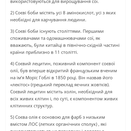
використовуються для вирощування сої.
2) Соєві боби містять усі 8 амінокислот, усі з яких
необхідні для харчування людини.
3) Соєві боби існують століттями. Першими
споживачами та одомашнювачами сої, як
вважають, були китайці в північно-східній частині
країни приблизно в 11 столітті.
4) Соєвий лецитин, поживний компонент соєвої
олії, був вперше відкритий французьким вченим
на ім’я Моріс Гоблі в 1850 році. Він назвав його
«лекітос» (грецький переклад яєчних жовтків).
Соєвий лецитин містить холін, необхідний для
всіх живих клітин і, по суті, є компонентом живих
клітинних структур.
5) Соєва олія є основою для фарб з низьким
вмістом ЛОС (летких органічних сполук) , які