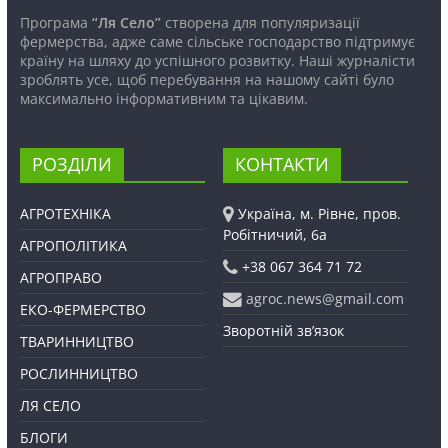
Програма
“Ля Село”
створена для популяризації
фермерства, адже саме сільське господарство підтримує
країну на шляху до успішного розвитку. Наші журналісти
зроблять усе, щоб перебування на нашому сайті було
максимально інформативним та цікавим.
РОЗДІЛИ
КОНТАКТИ
АГРОТЕХНІКА
Україна, м. Рівне, пров.
Робітничий, 6а
АГРОПОЛІТИКА
+38 067 364 71 72
АГРОПРАВО
agroc.news@gmail.com
ЕКО-ФЕРМЕРСТВО
Зворотній зв’язок
ТВАРИННИЦТВО
РОСЛИННИЦТВО
ЛЯ СЕЛО
БЛОГИ