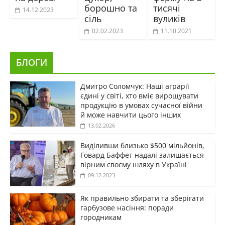
борошно та
тисячі
14.12.2023
сіль
вуликів
02.02.2023
11.10.2021
БЛОГИ
Дмитро Соломчук: Наші аграрії
єдині у світі, хто вміє вирощувати
продукцію в умовах сучасної війни
й може навчити цього інших
13.02.2026
Виділивши близько $500 мільйонів,
Говард Баффет надалі залишається
вірним своєму шляху в Україні
09.12.2023
Як правильно збирати та зберігати
гарбузове насіння: поради
городникам