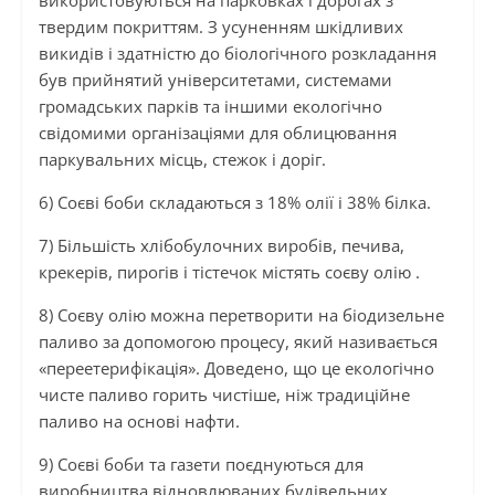
використовуються на парковках і дорогах з
твердим покриттям. З усуненням шкідливих
викидів і здатністю до біологічного розкладання
був прийнятий університетами, системами
громадських парків та іншими екологічно
свідомими організаціями для облицювання
паркувальних місць, стежок і доріг.
6) Соєві боби складаються з 18% олії і 38% білка.
7) Більшість хлібобулочних виробів, печива,
крекерів, пирогів і тістечок містять соєву олію .
8) Соєву олію можна перетворити на біодизельне
паливо за допомогою процесу, який називається
«переетерифікація». Доведено, що це екологічно
чисте паливо горить чистіше, ніж традиційне
паливо на основі нафти.
9) Соєві боби та газети поєднуються для
виробництва відновлюваних будівельних