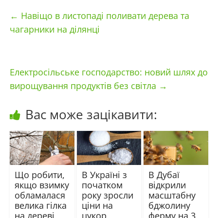
←
Навіщо в листопаді поливати дерева та
чагарники на ділянці
Електросільське господарство: новий шлях до
вирощування продуктів без світла
→
Вас може зацікавити:
Що робити,
В Україні з
В Дубаї
якщо взимку
початком
відкрили
обламалася
року зросли
масштабну
велика гілка
ціни на
бджолину
на дереві
цукор,
ферму на 3