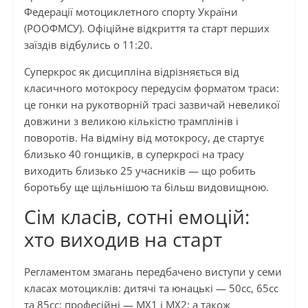
Федерації мотоциклетного спорту України
(РООФМСУ). Офіційне відкриття та старт перших
заїздів відбулись о 11:20.
Суперкрос як дисципліна відрізняється від
класичного мотокросу передусім форматом траси:
це гонки на рукотворній трасі зазвичай невеликої
довжини з великою кількістю трамплінів і
поворотів. На відміну від мотокросу, де стартує
близько 40 гонщиків, в суперкросі на трасу
виходить близько 25 учасників — що робить
боротьбу ще щільнішою та більш видовищною.
Сім класів, сотні емоцій:
хто виходив на старт
Регламентом змагань передбачено виступи у семи
класах мотоциклів: дитячі та юнацькі — 50cc, 65cc
та 85cc; професійні — MX1 і MX2; а також