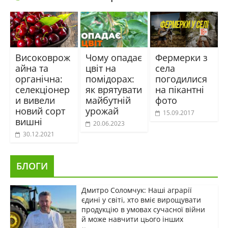
Високоврож
Чому опадає
Фермерки з
айна та
цвіт на
села
органічна:
помідорах:
погодилися
селекціонер
як врятувати
на пікантні
и вивели
майбутній
фото
новий сорт
урожай
15.09.2017
вишні
20.06.2023
30.12.2021
БЛОГИ
Дмитро Соломчук: Наші аграрії
єдині у світі, хто вміє вирощувати
продукцію в умовах сучасної війни
й може навчити цього інших