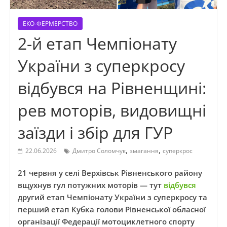
ЕКО-ФЕРМЕРСТВО
2-й етап Чемпіонату
України з суперкросу
відбувся на Рівненщині:
рев моторів, видовищні
заїзди і збір для ГУР
,
,
22.06.2026
Дмитро Соломчук
змагання
суперкрос
21 червня у селі Верхівськ Рівненського району
вщухнув гул потужних моторів — тут
відбувся
другий етап Чемпіонату України з суперкросу та
перший етап Кубка голови Рівненської обласної
організації Федерації мотоциклетного спорту