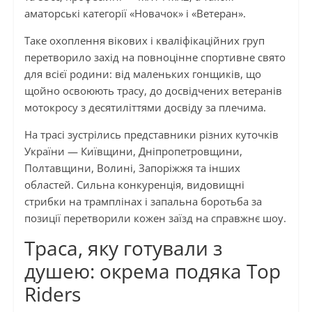
аматорські категорії «Новачок» і «Ветеран».
Таке охоплення вікових і кваліфікаційних груп
перетворило захід на повноцінне спортивне свято
для всієї родини: від маленьких гонщиків, що
щойно освоюють трасу, до досвідчених ветеранів
мотокросу з десятиліттями досвіду за плечима.
На трасі зустрілись представники різних куточків
України — Київщини, Дніпропетровщини,
Полтавщини, Волині, Запоріжжя та інших
областей. Сильна конкуренція, видовищні
стрибки на трамплінах і запальна боротьба за
позиції перетворили кожен заїзд на справжнє шоу.
Траса, яку готували з
душею: окрема подяка Top
Riders