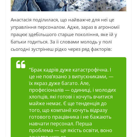
Анастасія поділилася, що найважче для неї це
управління персоналом. Адже, зараз в агрономії
працює здебільшого старше покоління, яке їй у
батьки годиться. За її словами молодь у полі
сьогодні зустрінеш рідко через ряд факторів:
“Брак кадрів дуже катастрофічна. І
це не пов’язано з випускниками, —
їх якраз дуже багато. Але,
професіоналів — одиниці, і молодих
хлопців, які готові
і
хочуть вчитися
майже немає. Є ще тенденція до
того, що компанії хочуть відразу
готового працівника і не бажають
навчати персонал. Перша
проблема — це якість освіти, воно