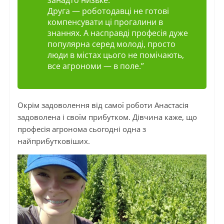
занадто низьке.
Друга — роботодавці не готові
компенсувати ці прогалини в
знаннях. А насправді професія дуже
популярна серед молоді, просто
люди в містах цього не помічають,
все агрономи — в поле.”
Окрім задоволення від самої роботи Анастасія
задоволена і своїм прибутком. Дівчина каже, що
професія агронома сьогодні одна з
найприбутковіших.