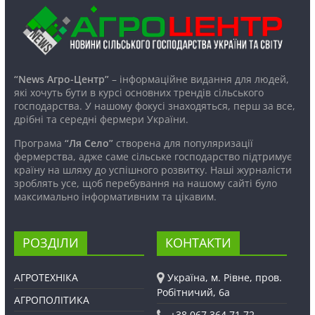
“News Агро-Центр”
– інформаційне видання для людей,
які хочуть бути в курсі основних трендів сільського
господарства. У нашому фокусі знаходяться, перш за все,
дрібні та середні фермери України.
Програма
“Ля Село”
створена для популяризації
фермерства, адже саме сільське господарство підтримує
країну на шляху до успішного розвитку. Наші журналісти
зроблять усе, щоб перебування на нашому сайті було
максимально інформативним та цікавим.
РОЗДІЛИ
КОНТАКТИ
АГРОТЕХНІКА
Україна, м. Рівне, пров.
Робітничий, 6а
АГРОПОЛІТИКА
+38 067 364 71 72