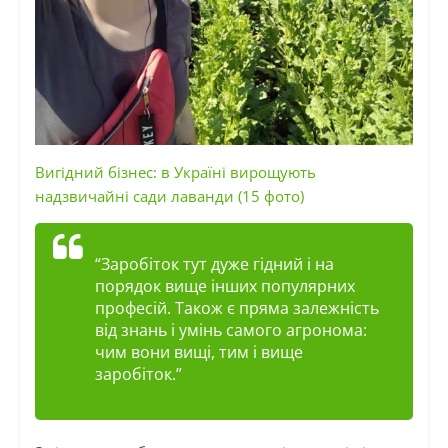
Вигідний бізнес: в Україні вирощують
надзвичайні сади лаванди (15 фото)
“Заробіток тут дуже гідний і на
порядок вище інших популярних
професій. Також є пряма залежність
від знань і умінь самого агронома:
чим вони вищі, тим і вище
заробіток.”