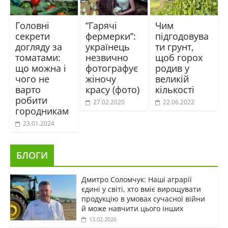
Головні
“Гарячі
Чим
секрети
фермерки”:
підгодовува
догляду за
українець
ти грунт,
томатами:
незвично
щоб горох
що можна і
фотографує
родив у
чого не
жіночу
великій
варто
красу (фото)
кількості
робити
27.02.2020
22.06.2022
городникам
23.01.2024
БЛОГИ
Дмитро Соломчук: Наші аграрії
єдині у світі, хто вміє вирощувати
продукцію в умовах сучасної війни
й може навчити цього інших
13.02.2026