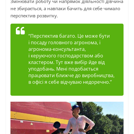
Змінювати роботу чи напрямок діяльності дівчина
не збирається, а навпаки бачить для себе чимало
перспектив розвитку.
“Перспектив багато. Це може бути
і
посаду головного агронома, і
агронома-консультанта,
і
керуючого
господарством або
кластером. Тут вже вибір йде від
уподобань. Мені подобається
працювати ближче до виробництва,
в офісі я себе відчуваю недоречно.”