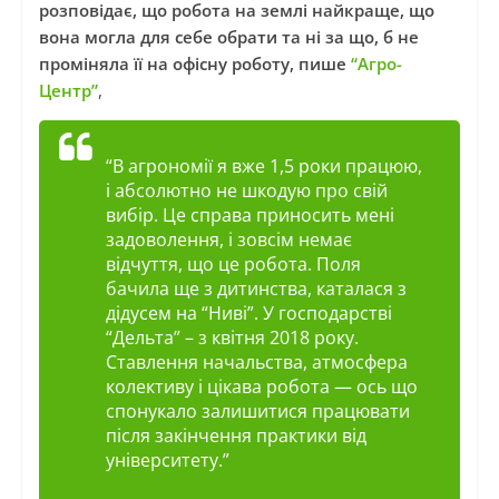
розповідає, що робота на землі найкраще, що
вона могла для себе обрати та ні за що, б не
проміняла її на офісну роботу, пише
“Агро-
Центр”
,
“В агрономії я вже 1,5 роки працюю,
і абсолютно не шкодую про свій
вибір. Це справа приносить мені
задоволення, і зовсім немає
відчуття, що це робота. Поля
бачила ще з дитинства, каталася з
дідусем на “Ниві”. У господарстві
“Дельта” – з квітня 2018 року.
Ставлення начальства, атмосфера
колективу і цікава робота — ось що
спонукало залишитися працювати
після закінчення практики від
університету.”