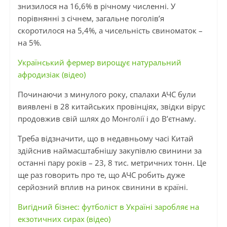
знизилося на 16,6% в річному численні. У
порівнянні з січнем, загальне поголів’я
скоротилося на 5,4%, а чисельність свиноматок –
на 5%.
Український фермер вирощує натуральний
афродизіак (відео)
Починаючи з минулого року, спалахи АЧС були
виявлені в 28 китайських провінціях, звідки вірус
продовжив свій шлях до Монголії і до В’єтнаму.
Треба відзначити, що в недавньому часі Китай
здійснив наймасштабнішу закупівлю свинини за
останні пару років – 23, 8 тис. метричних тонн. Це
ще раз говорить про те, що АЧС робить дуже
серйозний вплив на ринок свинини в країні.
Вигідний бізнес: футболіст в Україні заробляє на
екзотичних сирах (відео)