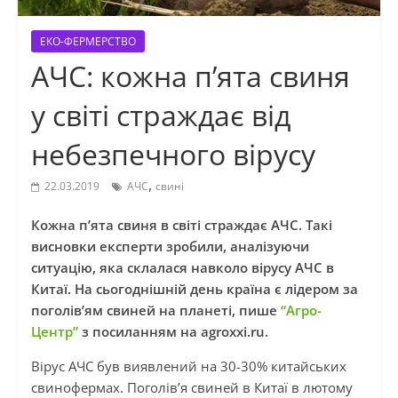
ЕКО-ФЕРМЕРСТВО
АЧС: кожна п’ята свиня
у світі страждає від
небезпечного вірусу
,
22.03.2019
АЧС
свині
Кожна п’ята свиня в світі страждає АЧС. Такі
висновки експерти зробили, аналізуючи
ситуацію, яка склалася навколо вірусу АЧС в
Китаї. На сьогоднішній день країна є лідером за
поголів’ям свиней на планеті, пише
“Агро-
Центр”
з посиланням на agroxxi.ru.
Вірус АЧС був виявлений на 30-30% китайських
свинофермах. Поголів’я свиней в Китаї в лютому