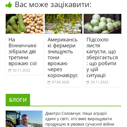
Вас може зацікавити:
На
Американсь
Підсохло
Вінниччині
кі фермери
листя
зібрали дві
знищують
капусти, що
третини
тони
зберігається
врожаю сої
врожаю
: що робити
через
у цій
02.11.2022
коронавірус
ситуації
07.04.2020
29.11.2023
БЛОГИ
Дмитро Соломчук: Наші аграрії
єдині у світі, хто вміє вирощувати
продукцію в умовах сучасної війни