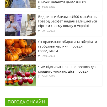
й може навчити цього інших
13.02.2026
Виділивши близько $500 мільйонів,
Говард Баффет надалі залишається
вірним своєму шляху в Україні
09.12.2023
Як правильно збирати та зберігати
гарбузове насіння: поради
городникам
09.09.2023
Чим підживити вишню весною для
кращого урожаю: дієві поради
04.04.2023
ПОГОДА ОНЛАЙН