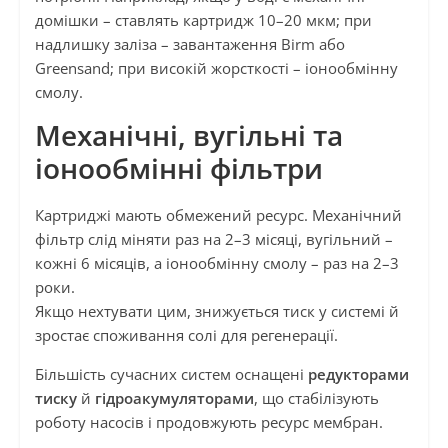
домішки – ставлять картридж 10–20 мкм; при
надлишку заліза – завантаження Birm або
Greensand; при високій жорсткості – іонообмінну
смолу.
Механічні, вугільні та
іонообмінні фільтри
Картриджі мають обмежений ресурс. Механічний
фільтр слід міняти раз на 2–3 місяці, вугільний –
кожні 6 місяців, а іонообмінну смолу – раз на 2–3
роки.
Якщо нехтувати цим, знижується тиск у системі й
зростає споживання солі для регенерації.
Більшість сучасних систем оснащені
редукторами
тиску
й
гідроакумуляторами
, що стабілізують
роботу насосів і продовжують ресурс мембран.