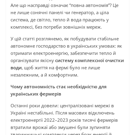
Але що насправді означає “повна автономія”? Це
не лише сонячні панелі чи генератор, а ціла
система, де світло, тепло й вода працюють у
комплексі, без потреби зовнішніх мереж.
У цій статті розглянемо, як побудувати стабільне
автономне господарство в українських умовах: як
отримати електроенергію, забезпечити тепло й
організувати якісну
систему комплексної очистки
води
, щоб життя на фермі було не лише
незалежним, а й комфортним.
Чому автономність стає необхідністю для
українських фермерів
Останні роки довели: централізовані мережі в
Україні нестабільні. Після масових відключень
електроенергії 2022–2023 років тисячі фермерів
втратили врожаї або змушені були зупиняти
тваринницькі комплекси через брак енергії й