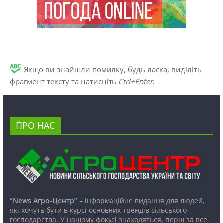
Якщо ви знайшли помилку, будь ласка, виділіть
фрагмент тексту та натисніть
Ctrl+Enter
.
ПРО НАС
“News Агро-Центр”
– інформаційне видання для людей,
які хочуть бути в курсі основних трендів сільського
господарства. У нашому фокусі знаходяться, перш за все,