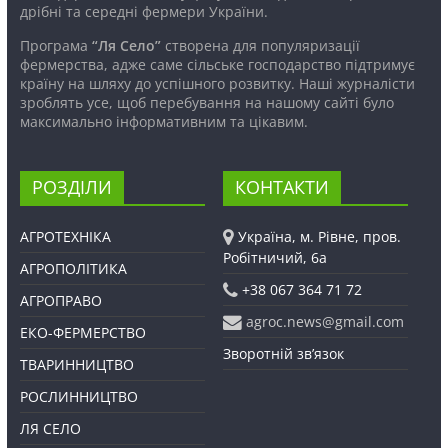
дрібні та середні фермери України.
Програма
“Ля Село”
створена для популяризації
фермерства, адже саме сільське господарство підтримує
країну на шляху до успішного розвитку. Наші журналісти
зроблять усе, щоб перебування на нашому сайті було
максимально інформативним та цікавим.
РОЗДІЛИ
КОНТАКТИ
АГРОТЕХНІКА
Україна, м. Рівне, пров.
Робітничий, 6а
АГРОПОЛІТИКА
+38 067 364 71 72
АГРОПРАВО
agroc.news@gmail.com
ЕКО-ФЕРМЕРСТВО
Зворотній зв’язок
ТВАРИННИЦТВО
РОСЛИННИЦТВО
ЛЯ СЕЛО