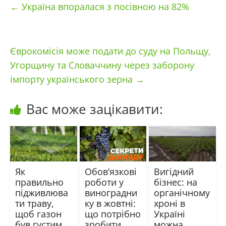
←
Україна впоралася з посівною на 82%
Єврокомісія може подати до суду на Польщу,
Угорщину та Словаччину через заборону
імпорту українського зерна
→
Вас може зацікавити:
Як
Обов’язкові
Вигідний
правильно
роботи у
бізнес: на
підживлюва
виноградни
органічному
ти траву,
ку в жовтні:
хроні в
щоб газон
що потрібно
Україні
був густим,
зробити
можна