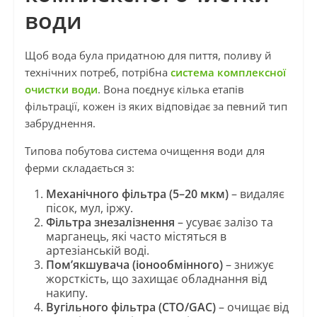
води
Щоб вода була придатною для пиття, поливу й
технічних потреб, потрібна
система комплексної
очистки води
. Вона поєднує кілька етапів
фільтрації, кожен із яких відповідає за певний тип
забруднення.
Типова побутова система очищення води для
ферми складається з:
Механічного фільтра (5–20 мкм)
– видаляє
пісок, мул, іржу.
Фільтра знезалізнення
– усуває залізо та
марганець, які часто містяться в
артезіанській воді.
Пом’якшувача (іонообмінного)
– знижує
жорсткість, що захищає обладнання від
накипу.
Вугільного фільтра (CTO/GAC)
– очищає від