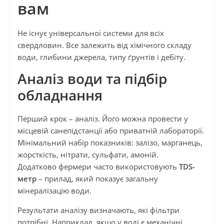
вам
Не існує універсальної системи для всіх
свердловин. Все залежить від хімічного складу
води, глибини джерела, типу ґрунтів і дебіту.
Аналіз води та підбір
обладнання
Перший крок – аналіз. Його можна провести у
місцевій санепідстанції або приватній лабораторії.
Мінімальний набір показників: залізо, марганець,
жорсткість, нітрати, сульфати, амоній.
Додатково фермери часто використовують
TDS-
метр
– прилад, який показує загальну
мінералізацію води.
Результати аналізу визначають, які фільтри
потрібні. Наприклад, якщо у воді є механічні