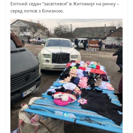
Елітний седан “засвітився” в Житомирі на ринку –
серед лотків з білизною.