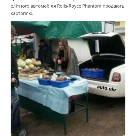
елітного автомобіля Rolls-Royce Phantom продають
картоплю.