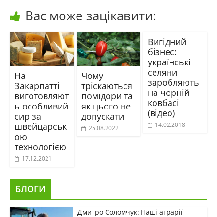
Вас може зацікавити:
Вигідний
бізнес:
українські
селяни
На
Чому
заробляють
Закарпатті
тріскаються
на чорній
виготовляют
помідори та
ковбасі
ь особливий
як цього не
(відео)
сир за
допускати
швейцарськ
14.02.2018
25.08.2022
ою
технологією
17.12.2021
БЛОГИ
Дмитро Соломчук: Наші аграрії