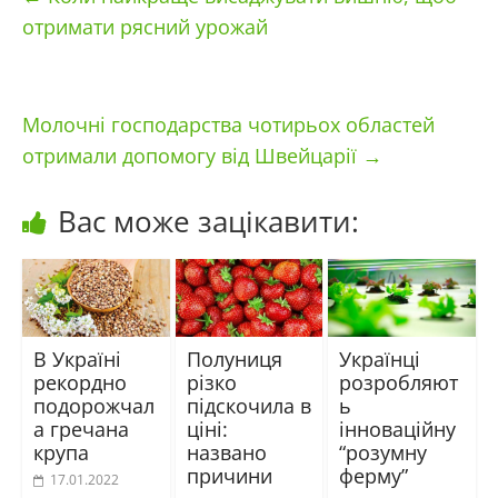
отримати рясний урожай
Молочні господарства чотирьох областей
отримали допомогу від Швейцарії
→
Вас може зацікавити:
В Україні
Полуниця
Українці
рекордно
різко
розробляют
подорожчал
підскочила в
ь
а гречана
ціні:
інноваційну
крупа
названо
“розумну
причини
ферму”
17.01.2022