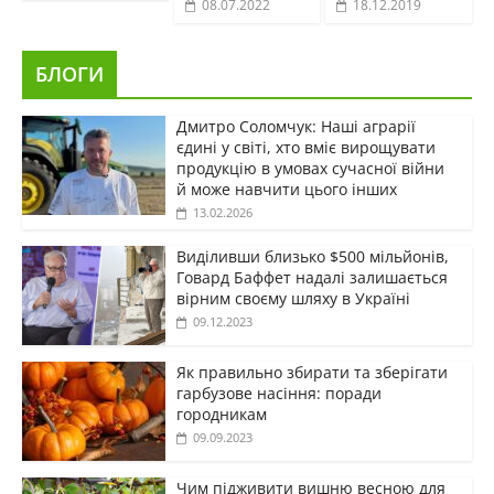
08.07.2022
18.12.2019
БЛОГИ
Дмитро Соломчук: Наші аграрії
єдині у світі, хто вміє вирощувати
продукцію в умовах сучасної війни
й може навчити цього інших
13.02.2026
Виділивши близько $500 мільйонів,
Говард Баффет надалі залишається
вірним своєму шляху в Україні
09.12.2023
Як правильно збирати та зберігати
гарбузове насіння: поради
городникам
09.09.2023
Чим підживити вишню весною для