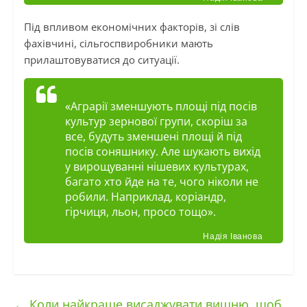
Під впливом економічних факторів, зі слів
фахівчині, сільгоспвиробники мають
прилаштовуватися до ситуації.
«Аграрії зменшують площі під посів
культур зернової групи, скоріш за
все, будуть зменшені площі й під
посів соняшнику. Але шукають вихід
у вирощуванні нішевих культурах,
багато хто йде на те, чого ніколи не
робили. Наприклад, коріандр,
гірчиця, льон, просо тощо».
Надія Іванова
←
Коли найкраще висаджувати вишню, щоб