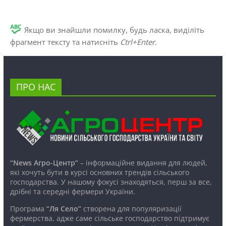
Якщо ви знайшли помилку, будь ласка, виділіть
фрагмент тексту та натисніть
Ctrl+Enter
.
ПРО НАС
“News Агро-Центр”
– інформаційне видання для людей,
які хочуть бути в курсі основних трендів сільського
господарства. У нашому фокусі знаходяться, перш за все,
дрібні та середні фермери України.
Програма
“Ля Село”
створена для популяризації
фермерства, адже саме сільське господарство підтримує