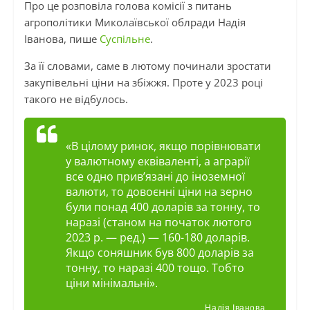
Про це розповіла голова комісії з питань
агрополітики Миколаївської облради Надія
Іванова, пише
Суспільне
.
За її словами, саме в лютому починали зростати
закупівельні ціни на збіжжя. Проте у 2023 році
такого не відбулось.
«В цілому ринок, якщо порівнювати
у валютному еквіваленті, а аграрії
все одно прив’язані до іноземної
валюти, то довоєнні ціни на зерно
були понад 400 доларів за тонну, то
наразі (станом на початок лютого
2023 р. — ред.) — 160-180 доларів.
Якщо соняшник був 800 доларів за
тонну, то наразі 400 тощо. Тобто
ціни мінімальні».
Надія Іванова