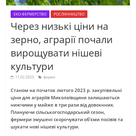
ЕКО-ФЕРМЕРСТВО
РОСЛИННИЦТВО
Через низькі ціни на
зерно, аграрії почали
вирощувати нішеві
культури
11.02.2023
ферма
Станом на початок лютого 2023 р. закупівельні
ціни для аграріїв Миколаївщини залишаються
нижчими у майже в три рази від довоєнних.
Плануючи сільськогосподарський сезон,
фермери змушені скорочувати об’єми посівів та
шукати нові нішеві культури.