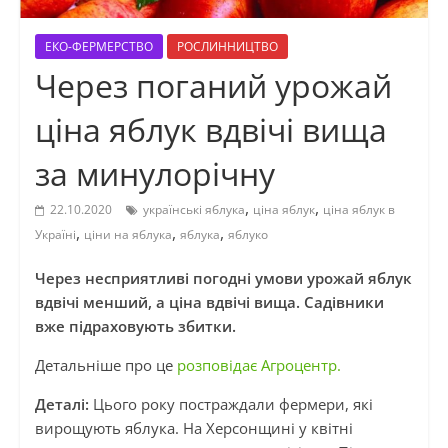
ЕКО-ФЕРМЕРСТВО
РОСЛИННИЦТВО
Через поганий урожай
ціна яблук вдвічі вища
за минулорічну
,
,
22.10.2020
українські яблука
ціна яблук
ціна яблук в
,
,
,
Україні
ціни на яблука
яблука
яблуко
Через несприятливі погодні умови урожай яблук
вдвічі менший, а ціна вдвічі вища. Садівники
вже підраховують збитки.
Детальніше про це
розповідає Агроцентр.
Деталі:
Цього року постраждали фермери, які
вирощують яблука. На Херсонщині у квітні