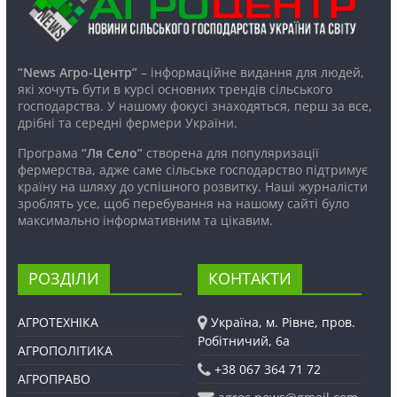
“News Агро-Центр”
– інформаційне видання для людей,
які хочуть бути в курсі основних трендів сільського
господарства. У нашому фокусі знаходяться, перш за все,
дрібні та середні фермери України.
Програма
“Ля Село”
створена для популяризації
фермерства, адже саме сільське господарство підтримує
країну на шляху до успішного розвитку. Наші журналісти
зроблять усе, щоб перебування на нашому сайті було
максимально інформативним та цікавим.
РОЗДІЛИ
КОНТАКТИ
АГРОТЕХНІКА
Україна, м. Рівне, пров.
Робітничий, 6а
АГРОПОЛІТИКА
+38 067 364 71 72
АГРОПРАВО