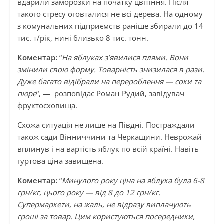
вдарили заморозки на початку цвітіння. Після
такого стресу оговталися не всі дерева. На одному
з комунальних підприємств раніше збирали до 14
тис. т/рік, нині близько 8 тис. тонн.
Коментар:
“
На яблуках з’явилися плями. Вони
змінили свою форму. Товарність знизилася в рази.
Дуже багато відібрали на перероблення — соки та
пюре
“, — розповідає Роман Рудий, завідувач
фруктосховища.
Схожа ситуація не лише на Півдні. Постраждали
також сади Вінниччини та Черкащини. Неврожай
вплинув і на вартість яблук по всій країні. Навіть
гуртова ціна завищена.
Коментар:
“
Минулого року ціна на яблука була 6-8
грн/кг, цього року — від 8 до 12 грн/кг.
Супермаркети, на жаль, не відразу виплачують
гроші за товар. Цим користуються посередники,