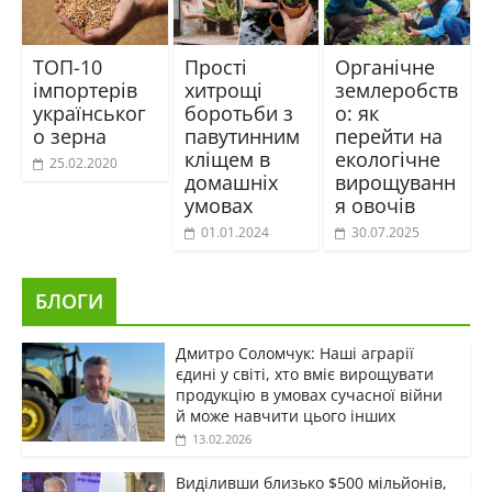
ТОП-10
Прості
Органічне
імпортерів
хитрощі
землеробств
українськог
боротьби з
о: як
о зерна
павутинним
перейти на
кліщем в
екологічне
25.02.2020
домашніх
вирощуванн
умовах
я овочів
01.01.2024
30.07.2025
БЛОГИ
Дмитро Соломчук: Наші аграрії
єдині у світі, хто вміє вирощувати
продукцію в умовах сучасної війни
й може навчити цього інших
13.02.2026
Виділивши близько $500 мільйонів,